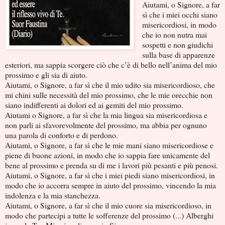
Aiutami, o Signore, a far
sì che i miei occhi siano
misericordiosi, in modo
che io non nutra mai
sospetti e non giudichi
sulla base di apparenze
esteriori, ma sappia scorgere ciò che c’è di bello nell’anima del mio
prossimo e gli sia di aiuto.
Aiutami, o Signore, a far sì che il mio udito sia misericordioso, che
mi chini sulle necessità del mio prossimo, che le mie orecchie non
siano indifferenti ai dolori ed ai gemiti del mio prossimo.
Aiutami o Signore, a far sì che la mia lingua sia misericordiosa e
non parli ai sfavorevolmente del prossimo, ma abbia per ognuno
una parola di conforto e di perdono.
Aiutami, o Signore, a far sì che le mie mani siano misericordiose e
piene di buone azioni, in modo che io sappia fare unicamente del
bene al prossimo e prenda su di me i lavori più pesanti e più penosi.
Aiutami, o Signore, a far sì che i miei piedi siano misericordiosi, in
modo che io accorra sempre in aiuto del prossimo, vincendo la mia
indolenza e la mia stanchezza.
Aiutami, o Signore, a far sì che il mio cuore sia misericordioso, in
modo che partecipi a tutte le sofferenze del prossimo (...) Alberghi