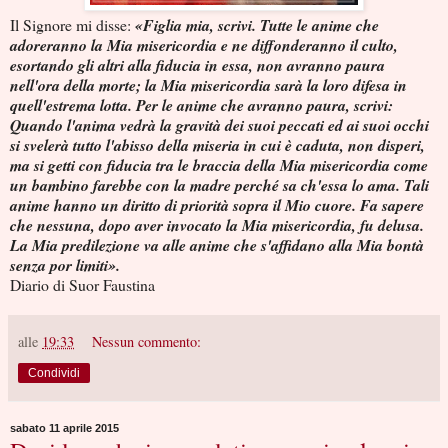
Il Signore mi disse:
«Figlia mia, scrivi. Tutte le anime che
adoreranno la Mia misericordia e ne diffonderanno il culto,
esortando gli altri alla fiducia in essa, non avranno paura
nell'ora della morte; la Mia misericordia sarà la loro difesa in
quell'estrema lotta. Per le anime che avranno paura, scrivi:
Quando l'anima vedrà la gravità dei suoi peccati ed ai suoi occhi
si svelerà tutto l'abisso della miseria in cui è caduta, non disperi,
ma si getti con fiducia tra le braccia della Mia misericordia come
un bambino farebbe con la madre perché sa ch'essa lo ama. Tali
anime hanno un diritto di priorità sopra il Mio cuore. Fa sapere
che nessuna, dopo aver invocato la Mia misericordia, fu delusa.
La Mia predilezione va alle anime che s'affidano alla Mia bontà
senza por limiti».
Diario di Suor Faustina
alle
19:33
Nessun commento:
Condividi
sabato 11 aprile 2015