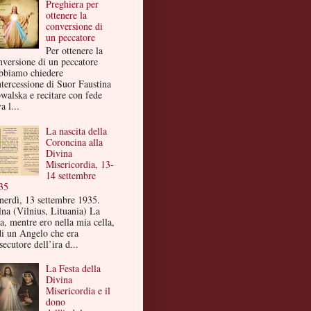
Preghiera per
ottenere la
conversione di
un peccatore
Per ottenere la
nversione di un peccatore
bbiamo chiedere
ntercessione di Suor Faustina
walska e recitare con fede
a l...
La nascita della
Coroncina alla
Divina
Misericordia, 13-
14 settembre
35
nerdì, 13 settembre 1935.
lna (Vilnius, Lituania) La
a, mentre ero nella mia cella,
di un Angelo che era
secutore dell’ira d...
La Festa della
Divina
Misericordia e il
dono