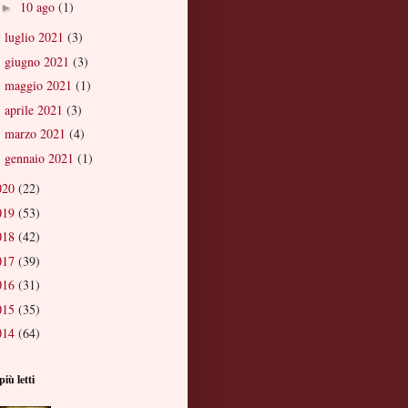
10 ago
(1)
►
luglio 2021
(3)
►
giugno 2021
(3)
►
maggio 2021
(1)
►
aprile 2021
(3)
►
marzo 2021
(4)
►
gennaio 2021
(1)
►
020
(22)
019
(53)
018
(42)
017
(39)
016
(31)
015
(35)
014
(64)
più letti