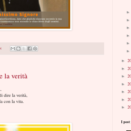
o:
2
►
2
►
e la verità
2
►
2
►
,
2
►
i dire la verità,
2
►
a con la vita.
2
►
I post 