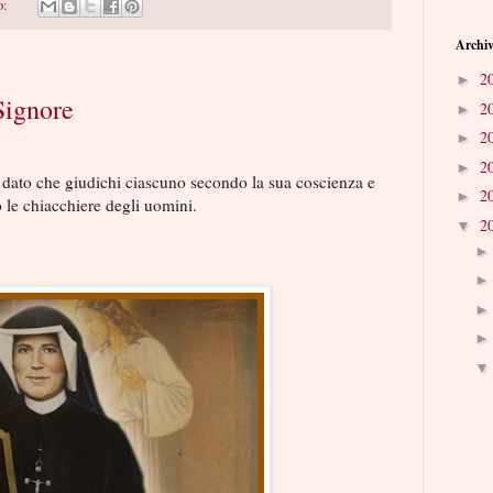
o:
Archiv
2
►
Signore
2
►
2
►
2
►
 dato che giudichi ciascuno secondo la sua coscienza e
2
►
le chiacchiere degli uomini.
2
▼