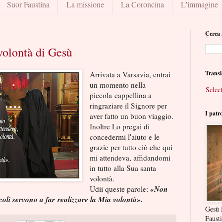
Suor Faustina
La missione
La Coroncina
L'immagine
Cerca 
 volontà di Gesù
Transl
Arrivata a Varsavia, entrai
un momento nella
Selec
piccola cappellina a
ringraziare il Signore per
I patr
aver fatto un buon viaggio.
Inoltre Lo pregai di
concedermi l'aiuto e le
grazie per tutto ciò che qui
mi attendeva, affidandomi
in tutto alla Sua santa
volontà.
«Non
Udii queste parole:
acoli servono a far realizzare la Mia volontà».
Gesù 
Faust