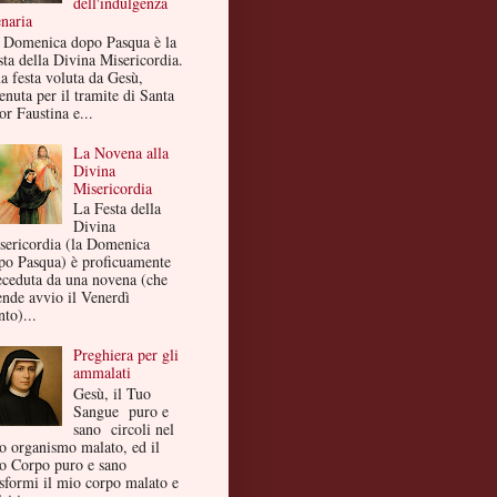
dell'indulgenza
enaria
 Domenica dopo Pasqua è la
sta della Divina Misericordia.
a festa voluta da Gesù,
enuta per il tramite di Santa
or Faustina e...
La Novena alla
Divina
Misericordia
La Festa della
Divina
sericordia (la Domenica
po Pasqua) è proficuamente
eceduta da una novena (che
ende avvio il Venerdì
to)...
Preghiera per gli
ammalati
Gesù, il Tuo
Sangue puro e
sano circoli nel
o organismo malato, ed il
o Corpo puro e sano
asformi il mio corpo malato e