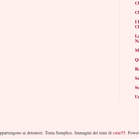
Ch
Ch
I 
Ch
La
N
Mi
Q
R
Se
S
Un
i appartengono ai detentori. Tema Semplice. Immagini dei temi di
cstar55
. Powe