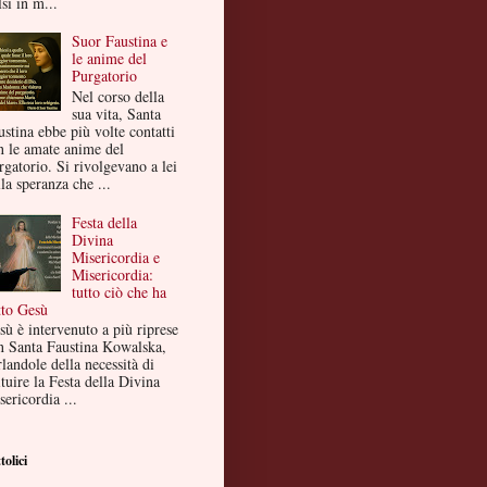
si in m...
Suor Faustina e
le anime del
Purgatorio
Nel corso della
sua vita, Santa
ustina ebbe più volte contatti
n le amate anime del
rgatorio. Si rivolgevano a lei
la speranza che ...
Festa della
Divina
Misericordia e
Misericordia:
tutto ciò che ha
tto Gesù
sù è intervenuto a più riprese
n Santa Faustina Kowalska,
landole della necessità di
ituire la Festa della Divina
ericordia ...
tolici