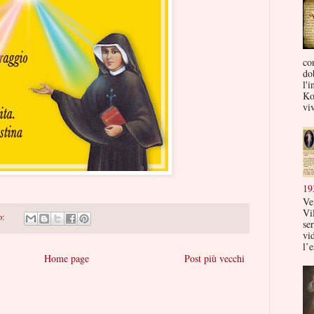
co
do
l'i
Ko
viv
19
Ve
Vi
o:
ser
vi
l’e
Home page
Post più vecchi