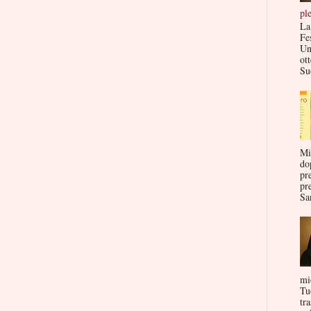
pl
La
Fe
Un
ott
Su
Mi
do
pr
pr
San
mi
Tu
tr