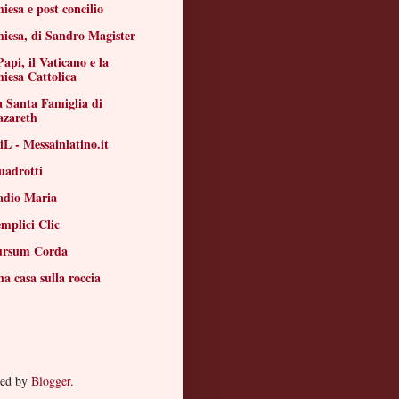
iesa e post concilio
iesa, di Sandro Magister
Papi, il Vaticano e la
iesa Cattolica
 Santa Famiglia di
azareth
L - Messainlatino.it
uadrotti
adio Maria
mplici Clic
ursum Corda
a casa sulla roccia
red by
Blogger
.