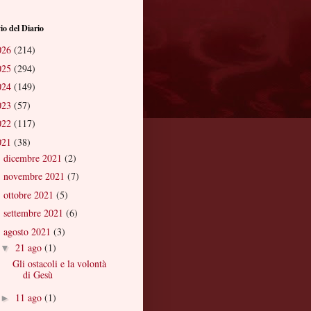
io del Diario
026
(214)
025
(294)
024
(149)
023
(57)
022
(117)
021
(38)
dicembre 2021
(2)
►
novembre 2021
(7)
►
ottobre 2021
(5)
►
settembre 2021
(6)
►
agosto 2021
(3)
▼
21 ago
(1)
▼
Gli ostacoli e la volontà
di Gesù
11 ago
(1)
►