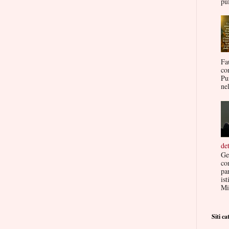
pul
Fa
co
Pu
nel
de
Ge
co
par
ist
Mis
Siti cat