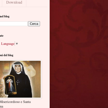
Download
nel blog
ate
t Language
▼
oni del blog
Misericordioso e Santa
ina