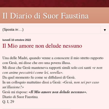
Il Diario di Suor Faustina
▼
lunedì 10 ottobre 2022
Il Mio amore non delude nessuno
Una delle Madri, quando venne a conoscere il mio stretto rapporto
con Gesù, mi disse che ero una povera illusa.
Mi disse che Gesù manteneva rapporti simili solo coi santi
«e non
con anime peccatrici come lei, sorella».
Da quel momento fu come se diffidassi di Gesù.
In un colloquio mattutino dissi a Gesù:
«Gesù, non sei per caso
un'illusione?»
Gesù mi rispose:
«Il Mio amore non delude nessuno».
Diario di Suor Faustina
Q. I, 29