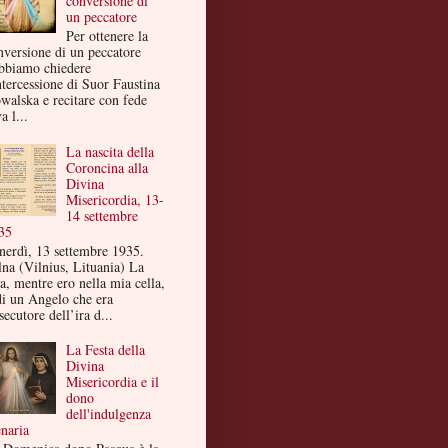
conversione di
un peccatore
Per ottenere la
nversione di un peccatore
bbiamo chiedere
ntercessione di Suor Faustina
walska e recitare con fede
a l...
La nascita della
Coroncina alla
Divina
Misericordia, 13-
14 settembre
35
nerdì, 13 settembre 1935.
lna (Vilnius, Lituania) La
a, mentre ero nella mia cella,
di un Angelo che era
secutore dell’ira d...
La Festa della
Divina
Misericordia e il
dono
dell'indulgenza
enaria