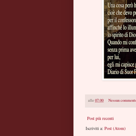
alle
07:00
Nessun comment
Post più recenti
Iscriviti a:
Post (Atom)