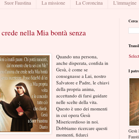
Suor Faustina
La missione
La Coroncina
L'immagine
Cerca 
crede nella Mia bontà senza
Transl
Selec
Quando una persona,
anche disperata, confida in
Gesù, è come se
I patr
consegnasse a Lui, nostro
Salvatore e Padre, le chiavi
della propria anima,
accettando di farsi guidare
nelle scelte della vita.
Questo è uno dei momenti
in cui opera Gesù
Misericordioso in noi.
Dobbiamo ricercare questi
Gesù 
momenti, fidarci
Faust