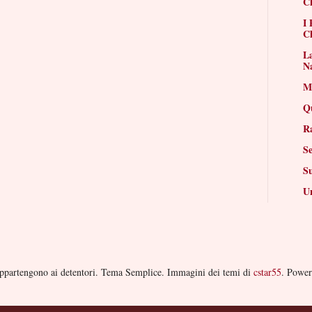
Ch
I 
Ch
La
N
Mi
Q
R
Se
S
Un
i appartengono ai detentori. Tema Semplice. Immagini dei temi di
cstar55
. Powe