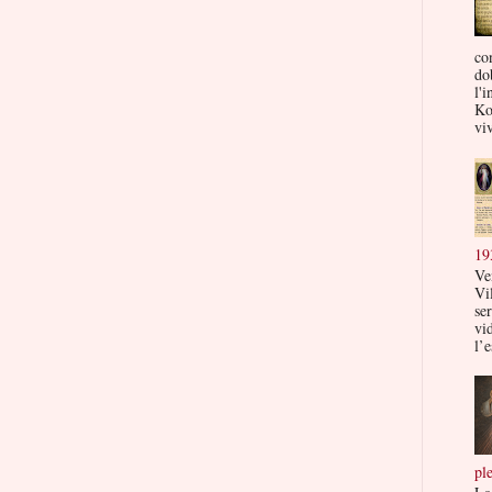
co
do
l'i
Ko
viv
19
Ve
Vi
ser
vi
l’e
pl