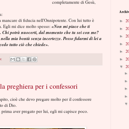
completamente di Gesù,
Archiv
a:
mancare di fiducia nell'Onnipotente. Con lui tutto è
2
►
«Non mi piace che ti
la. Egli mi dice molto spesso:
2
►
. Chi potrà nuocerti, dal momento che tu sei con me?
2
►
nella mia bontà senza incertezze. Posso fidarmi di lei a
2
cedo tutto ciò che chiede».
►
2
►
2
o:
►
2
▼
a preghiera per i confessori
ito, cioè che devo pregare molto per il confessore
ito di Dio.
rima aver pregato per lui, egli mi capisce poco.