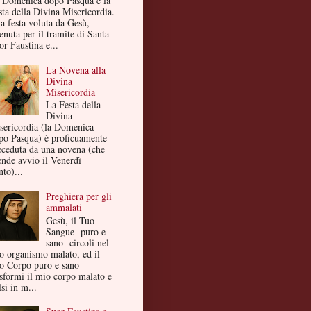
 Domenica dopo Pasqua è la
sta della Divina Misericordia.
a festa voluta da Gesù,
enuta per il tramite di Santa
or Faustina e...
La Novena alla
Divina
Misericordia
La Festa della
Divina
sericordia (la Domenica
po Pasqua) è proficuamente
eceduta da una novena (che
ende avvio il Venerdì
to)...
Preghiera per gli
ammalati
Gesù, il Tuo
Sangue puro e
sano circoli nel
o organismo malato, ed il
o Corpo puro e sano
asformi il mio corpo malato e
si in m...