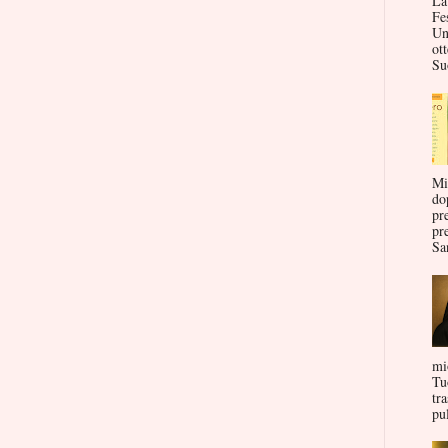
La
Fe
Un
ott
Su
Mi
do
pr
pr
San
mi
Tu
tr
pul