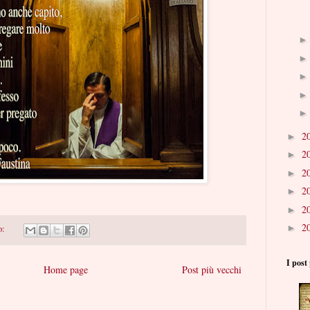
2
►
2
►
2
►
2
►
2
►
2
►
o:
I post 
Home page
Post più vecchi