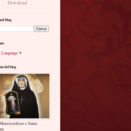
Download
nel blog
ate
t Language
▼
oni del blog
Misericordioso e Santa
ina