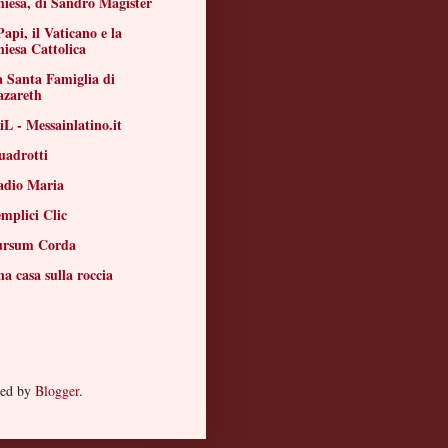
iesa, di Sandro Magister
Papi, il Vaticano e la
iesa Cattolica
 Santa Famiglia di
azareth
L - Messainlatino.it
uadrotti
adio Maria
mplici Clic
ursum Corda
a casa sulla roccia
red by
Blogger
.