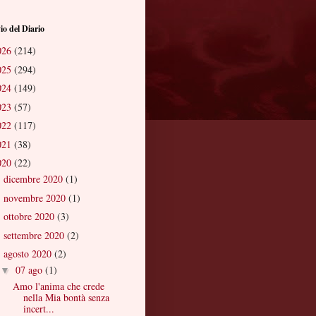
io del Diario
026
(214)
025
(294)
024
(149)
023
(57)
022
(117)
021
(38)
020
(22)
dicembre 2020
(1)
►
novembre 2020
(1)
►
ottobre 2020
(3)
►
settembre 2020
(2)
►
agosto 2020
(2)
▼
07 ago
(1)
▼
Amo l'anima che crede
nella Mia bontà senza
incert...