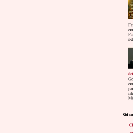
Fa
co
Pu
nel
de
Ge
co
par
ist
Mis
Siti cat
Ch