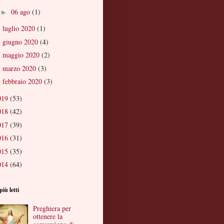
06 ago
(1)
►
luglio 2020
(1)
►
giugno 2020
(4)
►
maggio 2020
(2)
►
marzo 2020
(3)
►
febbraio 2020
(3)
►
019
(53)
018
(42)
017
(39)
016
(31)
015
(35)
014
(64)
più letti
Preghiera per
ottenere la