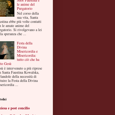
Suor Faustina e
le anime del
Purgatorio
Nel corso della
sua vita, Santa
ustina ebbe più volte contatti
n le amate anime del
rgatorio. Si rivolgevano a lei
la speranza che ...
Festa della
Divina
Misericordia e
Misericordia:
tutto ciò che ha
tto Gesù
sù è intervenuto a più riprese
n Santa Faustina Kowalska,
landole della necessità di
ituire la Festa della Divina
ericordia ...
tolici
iesa e post concilio