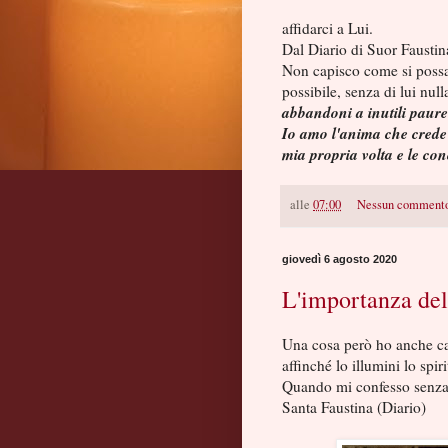
affidarci a Lui.
Dal Diario di Suor Faustin
Non capisco come si possa 
possibile, senza di lui nul
abbandoni a inutili paure
Io amo l'anima che crede 
mia propria volta e le con
alle
07:00
Nessun comment
giovedì 6 agosto 2020
L'importanza dell
Una cosa però ho anche cap
affinché lo illumini lo spir
Quando mi confesso senza p
Santa Faustina (Diario)