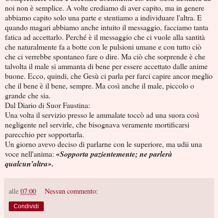
noi non è semplice. A volte crediamo di aver capito, ma in genere
abbiamo capito solo una parte e stentiamo a individuare l'altra. E
quando magari abbiamo anche intuito il messaggio, facciamo tanta
fatica ad accettarlo. Perché è il messaggio che ci vuole alla santità
che naturalmente fa a botte con le pulsioni umane e con tutto ciò
che ci verrebbe spontaneo fare o dire. Ma ciò che sorprende è che
talvolta il male si ammanta di bene per essere accettato dalle anime
buone. Ecco, quindi, che Gesù ci parla per farci capire ancor meglio
che il bene è il bene, sempre. Ma così anche il male, piccolo o
grande che sia.
Dal Diario di Suor Faustina:
Una volta il servizio presso le ammalate toccò ad una suora così
negligente nel servirle, che bisognava veramente mortificarsi
parecchio per sopportarla.
Un giorno avevo deciso di parlarne con le superiore, ma udii una
voce nell'anima:
«Sopporta pazientemente; ne parlerà
qualcun’altra».
alle
07:00
Nessun commento:
Condividi