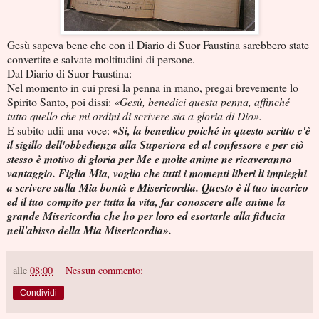
Gesù sapeva bene che con il Diario di Suor Faustina sarebbero state
convertite e salvate moltitudini di persone.
Dal Diario di Suor Faustina:
Nel momento in cui presi la penna in mano, pregai brevemente lo
Spirito Santo, poi dissi:
«Gesù, benedici questa penna, affinché
tutto quello che mi ordini di scrivere sia a gloria di Dio».
E subito udii una voce:
«Si, la benedico poiché in questo scritto c'è
il sigillo dell'obbedienza alla Superiora ed al confessore e per ciò
stesso è motivo di gloria per Me e molte anime ne ricaveranno
vantaggio. Figlia Mia, voglio che tutti i momenti liberi li impieghi
a scrivere sulla Mia bontà e Misericordia. Questo è il tuo incarico
ed il tuo compito per tutta la vita, far conoscere alle anime la
grande Misericordia che ho per loro ed esortarle alla fiducia
nell'abisso della Mia Misericordia».
alle
08:00
Nessun commento:
Condividi