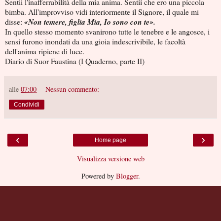
Sentii l'inafferrabilità della mia anima. Sentii che ero una piccola
bimba. All'improvviso vidi interiormente il Signore, il quale mi
disse:
«Non temere, figlia Mia, Io sono con te».
In quello stesso momento svanirono tutte le tenebre e le angosce, i
sensi furono inondati da una gioia indescrivibile, le facoltà
dell'anima ripiene di luce.
Diario di Suor Faustina (I Quaderno, parte II)
alle
07:00
Nessun commento:
Condividi
‹
›
Home page
Visualizza versione web
Powered by
Blogger
.