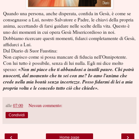
Quando una persona, anche disperata, confida in Gesù, è come se
consegnasse a Lui, nostro Salvatore e Padre, le chiavi della propria
anima, accettando di farsi guidare nelle scelte della vita. Questo è
uno dei momenti in cui opera Gesù Misericordioso in noi.
Dobbiamo ricercare questi momenti, fidarci completamente di Gesù,
affidarci a Lui.
Dal Diario di Suor Faustina:
Non capisco come si possa mancare di fiducia nell'Onnipotente.
Con lui tutto è possibile, senza di lui nulla. Egli mi dice molto
spesso:
«Non mi piace che ti abbandoni a inutili paure. Chi potrà
nuocerti, dal momento che tu sei con me? Io amo l'anima che
crede nella mia bontà senza incertezze. Posso fidarmi di lei a mia
propria volta e le concedo tutto ciò che chiede».
alle
07:00
Nessun commento:
Condividi
‹
›
Home page