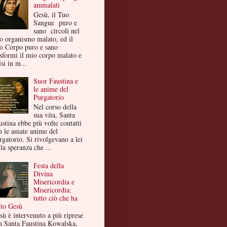
ammalati
Gesù, il Tuo
Sangue puro e
sano circoli nel
o organismo malato, ed il
o Corpo puro e sano
asformi il mio corpo malato e
si in m...
Suor Faustina e
le anime del
Purgatorio
Nel corso della
sua vita, Santa
ustina ebbe più volte contatti
n le amate anime del
rgatorio. Si rivolgevano a lei
la speranza che ...
Festa della
Divina
Misericordia e
Misericordia:
tutto ciò che ha
tto Gesù
sù è intervenuto a più riprese
n Santa Faustina Kowalska,