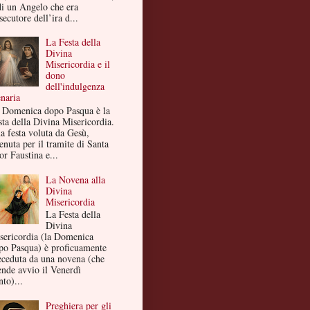
di un Angelo che era
secutore dell’ira d...
La Festa della
Divina
Misericordia e il
dono
dell'indulgenza
enaria
 Domenica dopo Pasqua è la
sta della Divina Misericordia.
a festa voluta da Gesù,
enuta per il tramite di Santa
or Faustina e...
La Novena alla
Divina
Misericordia
La Festa della
Divina
sericordia (la Domenica
po Pasqua) è proficuamente
eceduta da una novena (che
ende avvio il Venerdì
to)...
Preghiera per gli