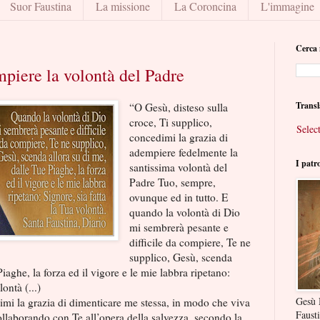
Suor Faustina
La missione
La Coroncina
L'immagine
Cerca 
mpiere la volontà del Padre
Transl
“O Gesù, disteso sulla
croce, Ti supplico,
Selec
concedimi la grazia di
adempiere fedelmente la
I patr
santissima volontà del
Padre Tuo, sempre,
ovunque ed in tutto. E
quando la volontà di Dio
mi sembrerà pesante e
difficile da compiere, Te ne
supplico, Gesù, scenda
Piaghe, la forza ed il vigore e le mie labbra ripetano:
ontà (...)
Gesù 
mi la grazia di dimenticare me stessa, in modo che viva
Faust
ollaborando con Te all’opera della salvezza, secondo la