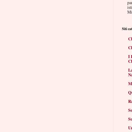
par
ist
Mis
Siti cat
Ch
Ch
I 
Ch
La
N
Mi
Q
R
Se
S
Un