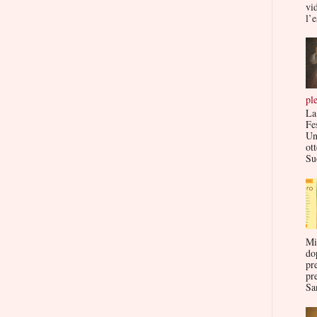
vi
l’e
pl
La
Fe
Un
ott
Su
Mi
do
pr
pr
San