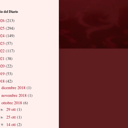
io del Diario
026
(213)
025
(294)
024
(149)
023
(57)
022
(117)
021
(38)
020
(22)
019
(53)
018
(42)
dicembre 2018
(1)
►
novembre 2018
(1)
►
ottobre 2018
(6)
▼
29 ott
(1)
►
25 ott
(1)
►
14 ott
(2)
▼