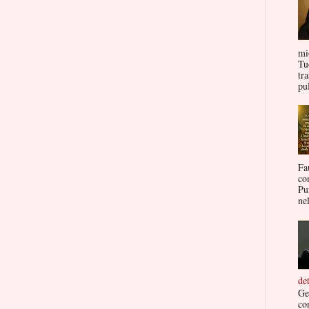
mi
Tu
tr
pul
Fa
co
Pu
nel
de
Ge
co