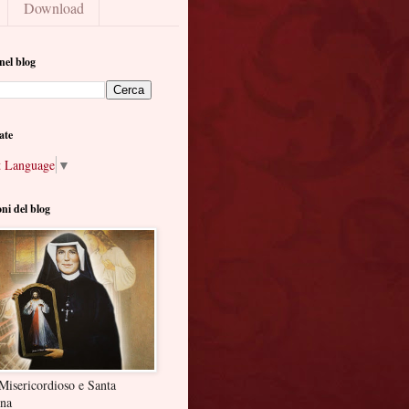
Download
nel blog
ate
t Language
▼
oni del blog
Misericordioso e Santa
ina