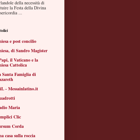
landole della necessità di
ituire la Festa della Divina
ericordia ...
tolici
iesa e post concilio
iesa, di Sandro Magister
Papi, il Vaticano e la
iesa Cattolica
 Santa Famiglia di
azareth
L - Messainlatino.it
uadrotti
adio Maria
mplici Clic
ursum Corda
a casa sulla roccia