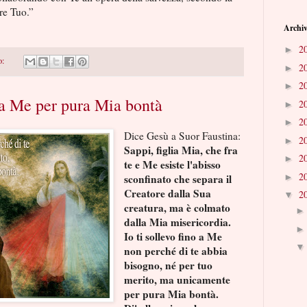
re Tuo.”
Archiv
2
►
o:
2
►
2
►
o a Me per pura Mia bontà
2
►
2
►
Dice Gesù a Suor Faustina:
2
►
Sappi, figlia Mia, che fra
2
►
te e Me esiste l'abisso
2
►
sconfinato che separa il
Creatore dalla Sua
2
▼
creatura, ma è colmato
dalla Mia misericordia.
Io ti sollevo fino a Me
non perché di te abbia
bisogno, né per tuo
merito, ma unicamente
per pura Mia bontà.