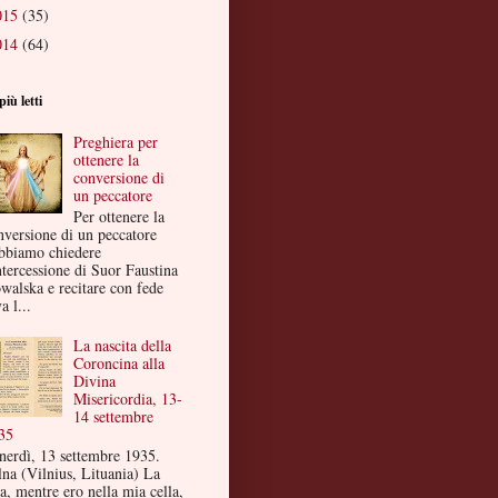
015
(35)
014
(64)
più letti
Preghiera per
ottenere la
conversione di
un peccatore
Per ottenere la
nversione di un peccatore
bbiamo chiedere
ntercessione di Suor Faustina
walska e recitare con fede
a l...
La nascita della
Coroncina alla
Divina
Misericordia, 13-
14 settembre
35
nerdì, 13 settembre 1935.
lna (Vilnius, Lituania) La
a, mentre ero nella mia cella,