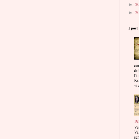
2
►
2
►
I post 
co
do
l'i
Ko
viv
19
Ve
Vi
ser