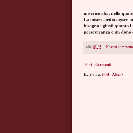
misericordia, nella quale
La misericordia agisce in
bisogno i giusti quanto i
perseveranza è un dono 
alle
07:05
Nessun comment
Post più recenti
Iscriviti a:
Post (Atom)