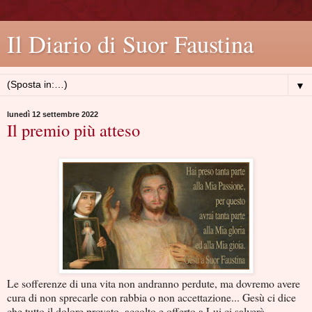
Il Diario di Suor Faustina
▼
lunedì 12 settembre 2022
Il premio più atteso
Le sofferenze di una vita non andranno perdute, ma dovremo avere
cura di non sprecarle con rabbia o non accettazione... Gesù ci dice
che tutto il dolore provato, accolto e offerto a Lui ci salverà.