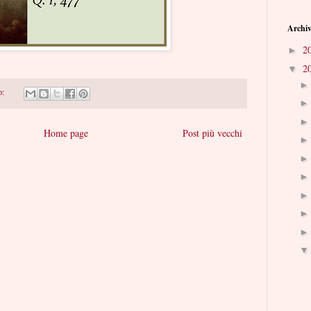
Archiv
2
►
2
▼
o:
Home page
Post più vecchi