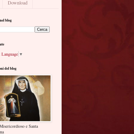
Download
nel blog
ate
t Language
▼
oni del blog
Misericordioso e Santa
ina