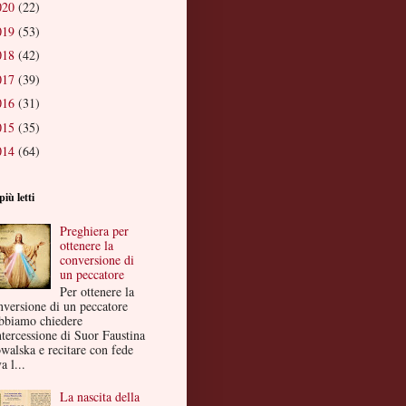
020
(22)
019
(53)
018
(42)
017
(39)
016
(31)
015
(35)
014
(64)
più letti
Preghiera per
ottenere la
conversione di
un peccatore
Per ottenere la
nversione di un peccatore
bbiamo chiedere
ntercessione di Suor Faustina
walska e recitare con fede
a l...
La nascita della