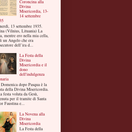
Coroncina alla
Divina
Misericordia, 13-
14 settembre
35
nerdì, 13 settembre 1935.
lna (Vilnius, Lituania) La
a, mentre ero nella mia cella,
di un Angelo che era
secutore dell’ira d...
La Festa della
Divina
Misericordia e il
dono
dell'indulgenza
enaria
 Domenica dopo Pasqua è la
sta della Divina Misericordia.
a festa voluta da Gesù,
enuta per il tramite di Santa
or Faustina e...
La Novena alla
Divina
Misericordia
La Festa della