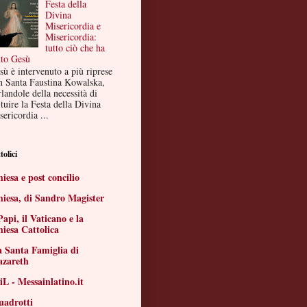
Festa della
Divina
Misericordia e
Misericordia:
tutto ciò che ha
tto Gesù
sù è intervenuto a più riprese
n Santa Faustina Kowalska,
landole della necessità di
ituire la Festa della Divina
ericordia ...
tolici
iesa e post concilio
iesa, di Sandro Magister
Papi, il Vaticano e la
iesa Cattolica
 Santa Famiglia di
azareth
L - Messainlatino.it
uadrotti