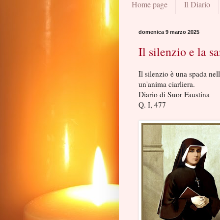
Home page
Il Diario
domenica 9 marzo 2025
Il silenzio e la sa
Il silenzio è una spada nell
un'anima ciarliera.
Diario di Suor Faustina
Q. I, 477