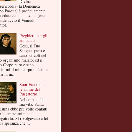
Divina
sericordia (la Domenica
po Pasqua) è proficuamente
eceduta da una novena (che
ende avvio il Venerdì
to)...
Preghiera per gli
ammalati
Gesù, il Tuo
Sangue puro e
sano circoli nel
o organismo malato, ed il
o Corpo puro e sano
asformi il mio corpo malato e
si in m...
Suor Faustina e
le anime del
Purgatorio
Nel corso della
sua vita, Santa
ustina ebbe più volte contatti
n le amate anime del
rgatorio. Si rivolgevano a lei
la speranza che ...