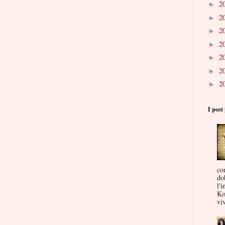
2
►
2
►
2
►
2
►
2
►
2
►
2
►
I post 
co
do
l'i
Ko
viv