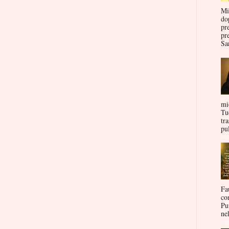
Mi
do
pr
pr
San
mi
Tu
tr
pul
Fa
co
Pu
nel