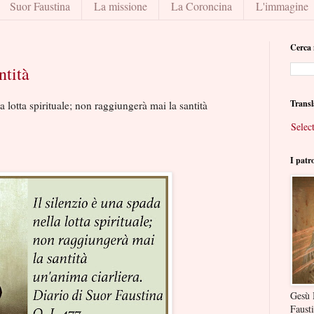
Suor Faustina
La missione
La Coroncina
L'immagine
Cerca 
ntità
Transl
a lotta spirituale; non raggiungerà mai la santità
Selec
I patr
Gesù 
Faust