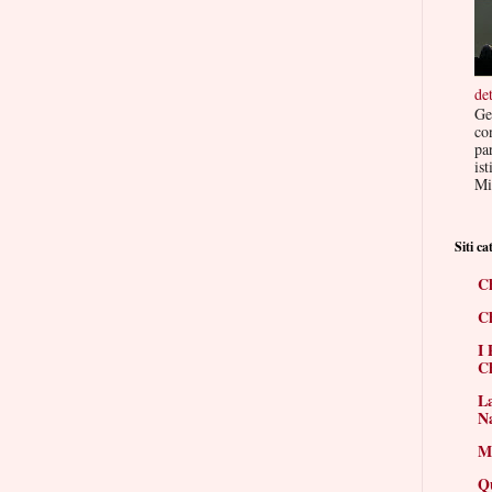
de
Ge
co
par
ist
Mis
Siti cat
Ch
Ch
I 
Ch
La
N
Mi
Q