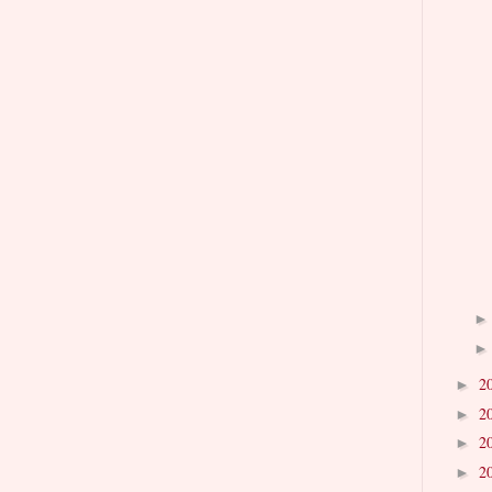
2
►
2
►
2
►
2
►