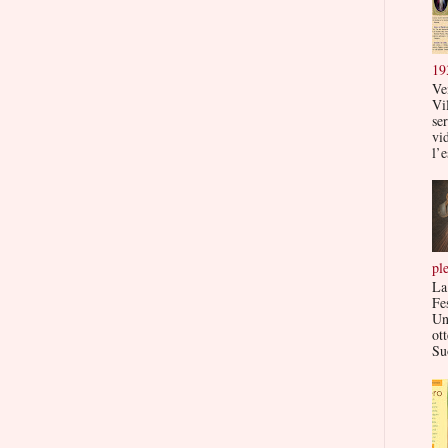
19
Ve
Vi
ser
vi
l’e
pl
La
Fe
Un
ott
Su