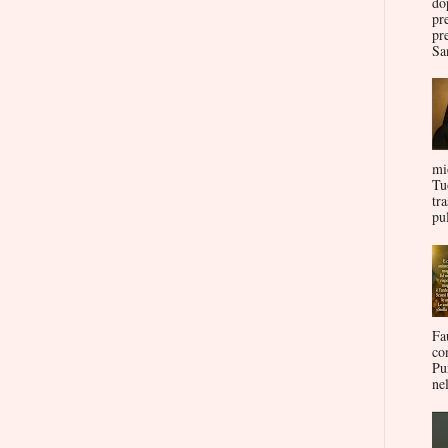
do
pr
pr
San
mi
Tu
tr
pul
Fa
co
Pu
nel