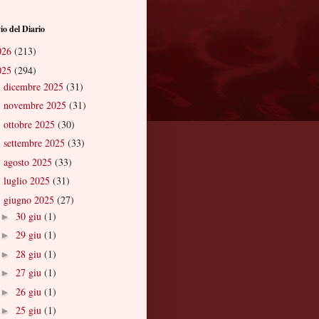
io del Diario
026
(213)
025
(294)
dicembre 2025
(31)
►
novembre 2025
(31)
►
ottobre 2025
(30)
►
settembre 2025
(33)
►
agosto 2025
(33)
►
luglio 2025
(31)
►
giugno 2025
(27)
▼
30 giu
(1)
►
29 giu
(1)
►
28 giu
(1)
►
27 giu
(1)
►
26 giu
(1)
►
25 giu
(1)
►