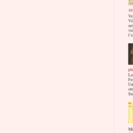
19
Ve
Vi
ser
vi
l’e
pl
La
Fe
Un
ott
Su
Mi