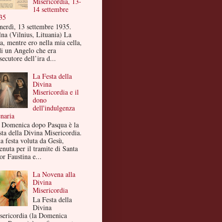
Misericordia, 13-
14 settembre
35
nerdì, 13 settembre 1935.
lna (Vilnius, Lituania) La
a, mentre ero nella mia cella,
di un Angelo che era
secutore dell’ira d...
La Festa della
Divina
Misericordia e il
dono
dell'indulgenza
enaria
 Domenica dopo Pasqua è la
sta della Divina Misericordia.
a festa voluta da Gesù,
enuta per il tramite di Santa
or Faustina e...
La Novena alla
Divina
Misericordia
La Festa della
Divina
sericordia (la Domenica