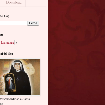
Download
nel blog
ate
t Language
▼
oni del blog
Misericordioso e Santa
ina