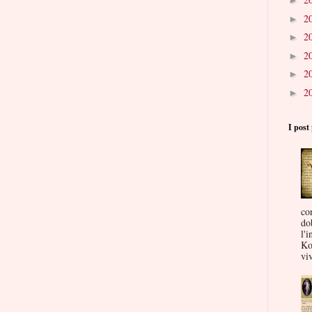
►
2
►
2
►
2
►
2
►
2
►
I post 
co
do
l'i
Ko
viv