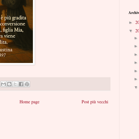
Archiv
2
►
2
▼
Home page
Post più vecchi