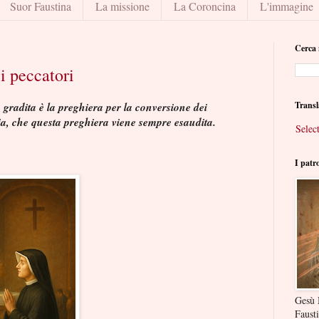
Suor Faustina
La missione
La Coroncina
L'immagine
Cerca 
i peccatori
 gradita è la preghiera per la conversione dei
Transl
Mia, che questa preghiera viene sempre esaudita.
Selec
I patr
Gesù 
Faust