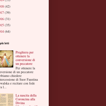
018
(42)
017
(39)
016
(31)
015
(35)
014
(64)
più letti
Preghiera per
ottenere la
conversione di
un peccatore
Per ottenere la
nversione di un peccatore
bbiamo chiedere
ntercessione di Suor Faustina
walska e recitare con fede
a l...
La nascita della
Coroncina alla
Divina