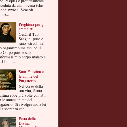
po Pasqua) è proficuamente
eceduta da una novena (che
ende avvio il Venerdì
to)...
Preghiera per gli
ammalati
Gesù, il Tuo
Sangue puro e
sano circoli nel
o organismo malato, ed il
o Corpo puro e sano
asformi il mio corpo malato e
si in m...
Suor Faustina e
le anime del
Purgatorio
Nel corso della
sua vita, Santa
ustina ebbe più volte contatti
n le amate anime del
rgatorio. Si rivolgevano a lei
la speranza che ...
Festa della
Divina