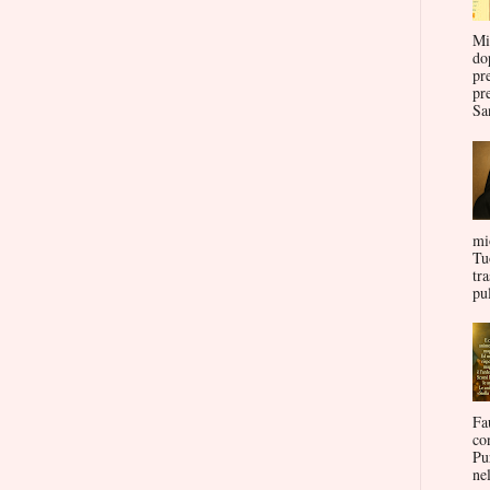
Mi
do
pr
pr
San
mi
Tu
tr
pul
Fa
co
Pu
nel