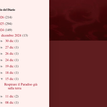
io del Diario
026
(214)
025
(294)
024
(149)
dicembre 2024
(13)
▼
30 dic
(1)
►
27 dic
(1)
►
26 dic
(1)
►
24 dic
(1)
►
19 dic
(1)
►
18 dic
(1)
►
15 dic
(1)
▼
Respirare il Paradiso già
sulla terra
11 dic
(2)
►
08 dic
(1)
►