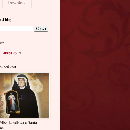
Download
nel blog
ate
t Language
▼
oni del blog
Misericordioso e Santa
ina