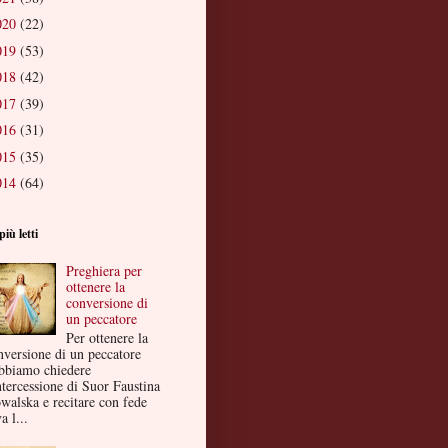
020
(22)
019
(53)
018
(42)
017
(39)
016
(31)
015
(35)
014
(64)
più letti
Preghiera per
ottenere la
conversione di
un peccatore
Per ottenere la
nversione di un peccatore
bbiamo chiedere
ntercessione di Suor Faustina
walska e recitare con fede
a l...