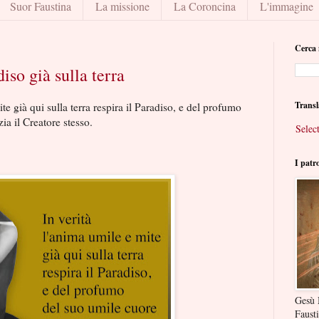
Suor Faustina
La missione
La Coroncina
L'immagine
Cerca 
iso già sulla terra
Transl
ite già qui sulla terra respira il Paradiso, e del profumo
ia il Creatore stesso.
Selec
I patr
Gesù 
Faust