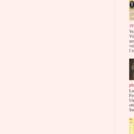
19
Ve
Vi
ser
vi
l’e
pl
La
Fe
Un
ott
Su