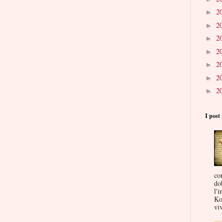
2
►
2
►
2
►
2
►
2
►
2
►
2
►
I post 
co
do
l'i
Ko
viv