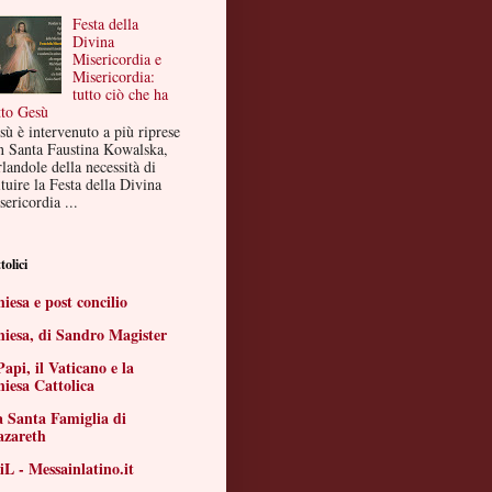
Festa della
Divina
Misericordia e
Misericordia:
tutto ciò che ha
tto Gesù
sù è intervenuto a più riprese
n Santa Faustina Kowalska,
landole della necessità di
ituire la Festa della Divina
ericordia ...
tolici
iesa e post concilio
iesa, di Sandro Magister
Papi, il Vaticano e la
iesa Cattolica
 Santa Famiglia di
azareth
L - Messainlatino.it