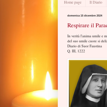
Home page
Il Diario
domenica 15 dicembre 2024
Respirare il Parad
In verità l'anima umile e m
del suo umile cuore si deliz
Diario di Suor Faustina
Q. III, 1222