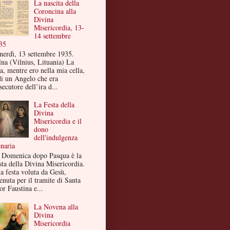
La nascita della
Coroncina alla
Divina
Misericordia, 13-
14 settembre
35
nerdì, 13 settembre 1935.
lna (Vilnius, Lituania) La
a, mentre ero nella mia cella,
di un Angelo che era
secutore dell’ira d...
La Festa della
Divina
Misericordia e il
dono
dell'indulgenza
enaria
 Domenica dopo Pasqua è la
sta della Divina Misericordia.
a festa voluta da Gesù,
enuta per il tramite di Santa
or Faustina e...
La Novena alla
Divina
Misericordia