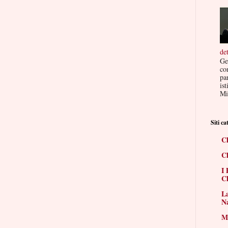
de
Ge
co
par
ist
Mis
Siti cat
Ch
Ch
I 
Ch
La
N
Mi