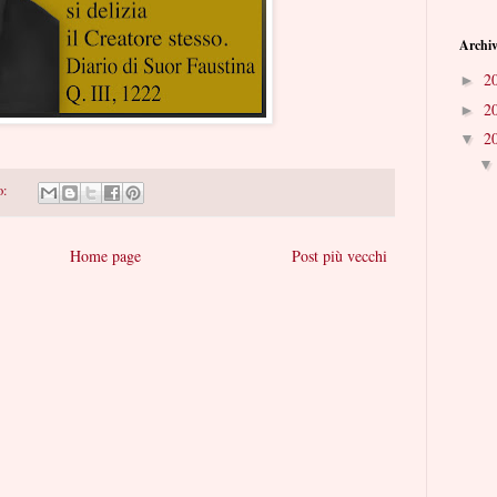
Archiv
2
►
2
►
2
▼
o:
Home page
Post più vecchi