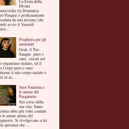
La Festa della
Divina
sericordia (la Domenica
po Pasqua) è proficuamente
eceduta da una novena (che
ende avvio il Venerdì
to)...
Preghiera per gli
ammalati
Gesù, il Tuo
Sangue puro e
sano circoli nel
o organismo malato, ed il
o Corpo puro e sano
asformi il mio corpo malato e
si in m...
Suor Faustina e
le anime del
Purgatorio
Nel corso della
sua vita, Santa
ustina ebbe più volte contatti
n le amate anime del
rgatorio. Si rivolgevano a lei
la speranza che ...