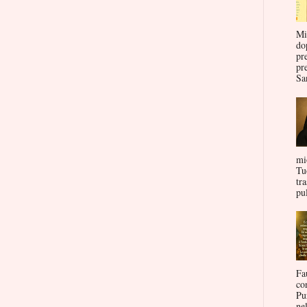
Mi
do
pr
pr
San
mi
Tu
tr
pul
Fa
co
Pu
nel