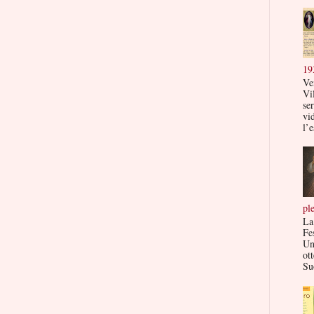
19
Ve
Vi
ser
vi
l’e
pl
La
Fe
Un
ott
Su