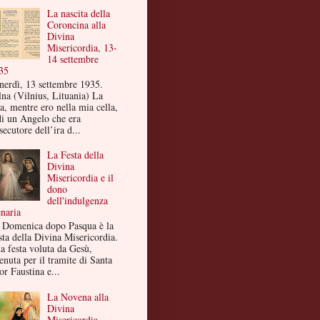
La nascita della
Coroncina alla
Divina
Misericordia, 13-
14 settembre
35
nerdì, 13 settembre 1935.
lna (Vilnius, Lituania) La
a, mentre ero nella mia cella,
di un Angelo che era
secutore dell’ira d...
La Festa della
Divina
Misericordia e il
dono
dell'indulgenza
enaria
 Domenica dopo Pasqua è la
sta della Divina Misericordia.
a festa voluta da Gesù,
enuta per il tramite di Santa
or Faustina e...
La Novena alla
Divina
Misericordia