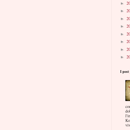
2
►
2
►
2
►
2
►
2
►
2
►
2
►
2
►
I post 
co
do
l'i
Ko
viv