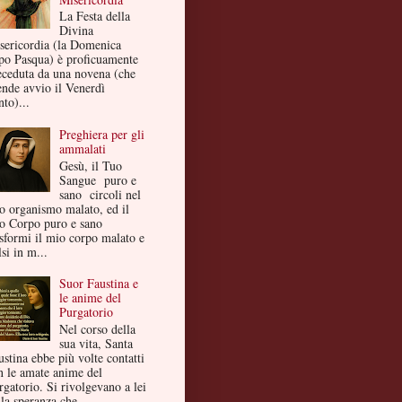
La Festa della
Divina
sericordia (la Domenica
po Pasqua) è proficuamente
eceduta da una novena (che
ende avvio il Venerdì
to)...
Preghiera per gli
ammalati
Gesù, il Tuo
Sangue puro e
sano circoli nel
o organismo malato, ed il
o Corpo puro e sano
asformi il mio corpo malato e
si in m...
Suor Faustina e
le anime del
Purgatorio
Nel corso della
sua vita, Santa
ustina ebbe più volte contatti
n le amate anime del
rgatorio. Si rivolgevano a lei
la speranza che ...