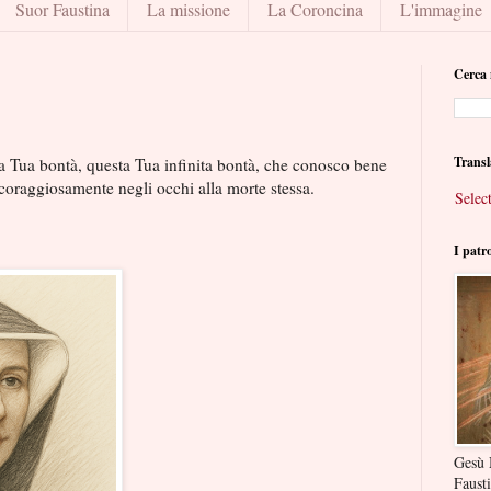
Suor Faustina
La missione
La Coroncina
L'immagine
Cerca 
Transl
a Tua bontà, questa Tua infinita bontà, che conosco bene
coraggiosamente negli occhi alla morte stessa.
Selec
I patr
Gesù 
Faust