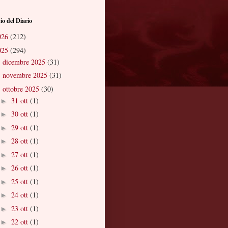
io del Diario
026
(212)
025
(294)
dicembre 2025
(31)
►
novembre 2025
(31)
►
ottobre 2025
(30)
▼
31 ott
(1)
►
30 ott
(1)
►
29 ott
(1)
►
28 ott
(1)
►
27 ott
(1)
►
26 ott
(1)
►
25 ott
(1)
►
24 ott
(1)
►
23 ott
(1)
►
22 ott
(1)
►