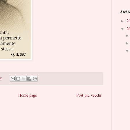
Archiv
2
►
2
▼
o:
Home page
Post più vecchi