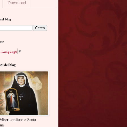
Download
nel blog
ate
t Language
▼
oni del blog
Misericordioso e Santa
ina