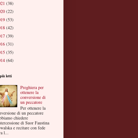
021
(38)
020
(22)
019
(53)
018
(42)
017
(39)
016
(31)
015
(35)
014
(64)
più letti
Preghiera per
ottenere la
conversione di
un peccatore
Per ottenere la
nversione di un peccatore
bbiamo chiedere
ntercessione di Suor Faustina
walska e recitare con fede
a l...