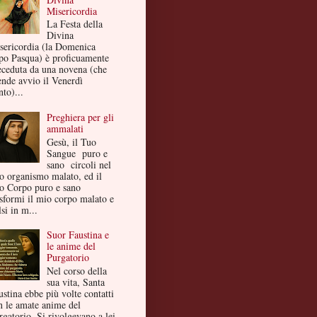
Misericordia
La Festa della
Divina
sericordia (la Domenica
po Pasqua) è proficuamente
eceduta da una novena (che
ende avvio il Venerdì
to)...
Preghiera per gli
ammalati
Gesù, il Tuo
Sangue puro e
sano circoli nel
o organismo malato, ed il
o Corpo puro e sano
asformi il mio corpo malato e
si in m...
Suor Faustina e
le anime del
Purgatorio
Nel corso della
sua vita, Santa
ustina ebbe più volte contatti
n le amate anime del
rgatorio. Si rivolgevano a lei