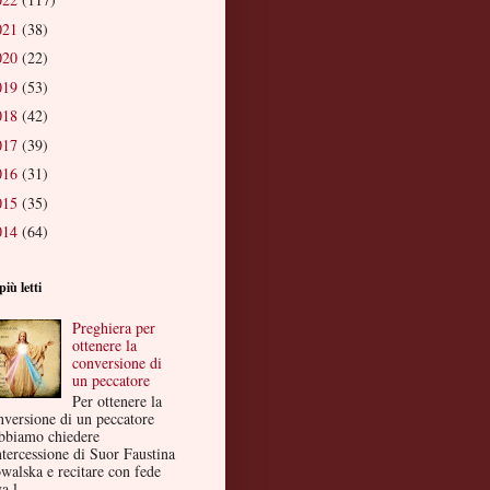
021
(38)
020
(22)
019
(53)
018
(42)
017
(39)
016
(31)
015
(35)
014
(64)
più letti
Preghiera per
ottenere la
conversione di
un peccatore
Per ottenere la
nversione di un peccatore
bbiamo chiedere
ntercessione di Suor Faustina
walska e recitare con fede
a l...