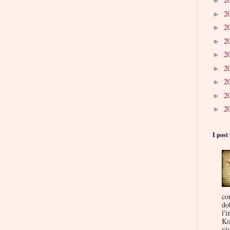
►
2
►
2
►
2
►
2
►
2
►
2
►
2
►
2
►
I post 
co
do
l'i
Ko
viv