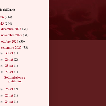
io del Diario
026
(214)
025
(294)
dicembre 2025
(31)
►
novembre 2025
(31)
►
ottobre 2025
(30)
►
settembre 2025
(33)
▼
30 set
(1)
►
29 set
(2)
►
28 set
(1)
►
27 set
(1)
▼
Sottomissione e
gratitudine
26 set
(2)
►
25 set
(1)
►
24 set
(1)
►