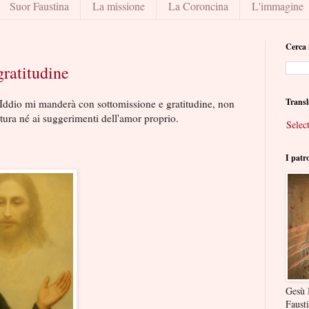
Suor Faustina
La missione
La Coroncina
L'immagine
Cerca 
gratitudine
Transl
 Iddio mi manderà con sottomissione e gratitudine, non
tura né ai suggerimenti dell'amor proprio.
Selec
I patr
Gesù 
Faust