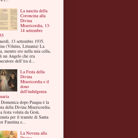
La nascita della
Coroncina alla
Divina
Misericordia, 13-
14 settembre
35
nerdì, 13 settembre 1935.
lna (Vilnius, Lituania) La
a, mentre ero nella mia cella,
di un Angelo che era
secutore dell’ira d...
La Festa della
Divina
Misericordia e il
dono
dell'indulgenza
enaria
 Domenica dopo Pasqua è la
sta della Divina Misericordia.
a festa voluta da Gesù,
enuta per il tramite di Santa
or Faustina e...
La Novena alla
Divina