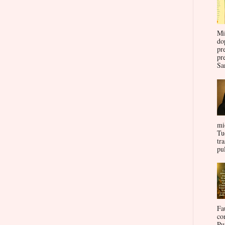
Mi
do
pr
pr
San
mi
Tu
tr
pul
Fa
co
Pu