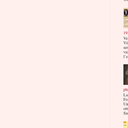
19
Ve
Vi
ser
vi
l’e
pl
La
Fe
Un
ott
Su