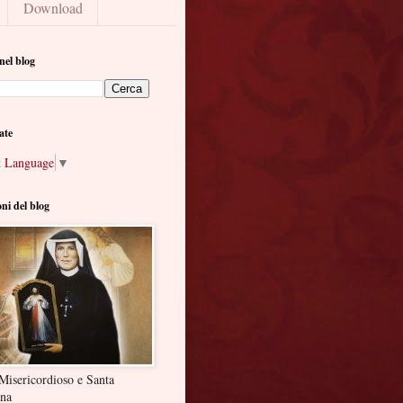
Download
nel blog
ate
t Language
▼
oni del blog
Misericordioso e Santa
ina