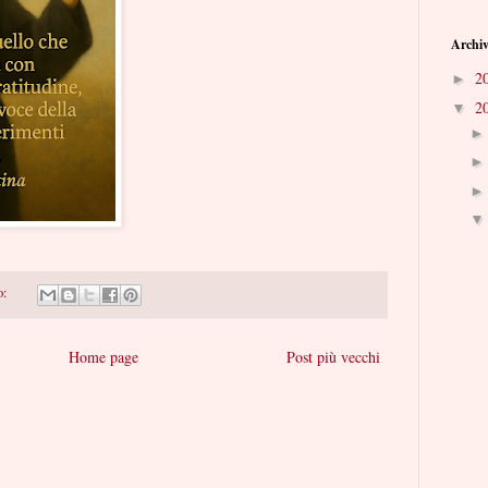
Archiv
2
►
2
▼
o:
Home page
Post più vecchi