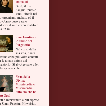
ammalati
Gesù, il Tuo
Sangue puro e
sano circoli nel
o organismo malato, ed il
o Corpo puro e sano
asformi il mio corpo malato e
si in m...
Suor Faustina e
le anime del
Purgatorio
Nel corso della
sua vita, Santa
ustina ebbe più volte contatti
n le amate anime del
rgatorio. Si rivolgevano a lei
la speranza che ...
Festa della
Divina
Misericordia e
Misericordia:
tutto ciò che ha
tto Gesù
sù è intervenuto a più riprese
n Santa Faustina Kowalska,