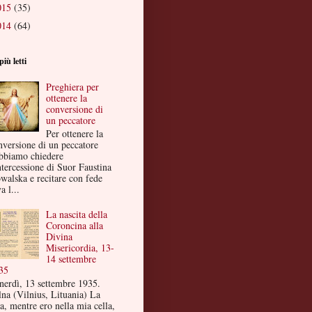
015
(35)
014
(64)
più letti
Preghiera per
ottenere la
conversione di
un peccatore
Per ottenere la
nversione di un peccatore
bbiamo chiedere
ntercessione di Suor Faustina
walska e recitare con fede
a l...
La nascita della
Coroncina alla
Divina
Misericordia, 13-
14 settembre
35
nerdì, 13 settembre 1935.
lna (Vilnius, Lituania) La
a, mentre ero nella mia cella,