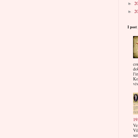
2
►
2
►
I post 
co
do
l'i
Ko
viv
19
Ve
Vi
ser