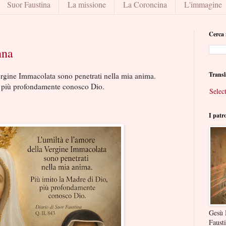
Suor Faustina
La missione
La Coroncina
L'immagine
Cerca 
nna
Transl
ergine Immacolata sono penetrati nella mia anima.
, più profondamente conosco Dio.
Selec
I patr
Gesù 
Faust