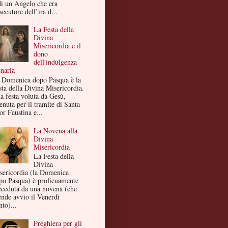
di un Angelo che era
secutore dell’ira d...
La Festa della
Divina
Misericordia e il
dono
dell'indulgenza
enaria
 Domenica dopo Pasqua è la
sta della Divina Misericordia.
a festa voluta da Gesù,
enuta per il tramite di Santa
or Faustina e...
La Novena alla
Divina
Misericordia
La Festa della
Divina
sericordia (la Domenica
po Pasqua) è proficuamente
eceduta da una novena (che
ende avvio il Venerdì
to)...
Preghiera per gli