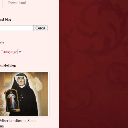
Download
nel blog
ate
t Language
▼
oni del blog
Misericordioso e Santa
ina