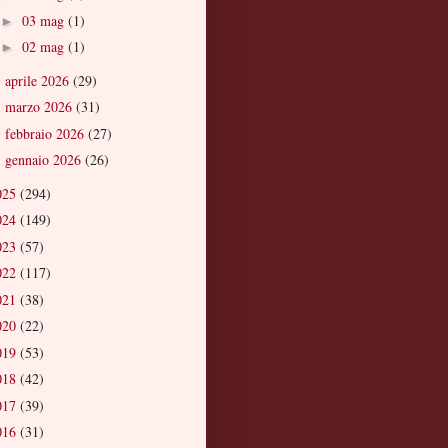
03 mag
(1)
►
02 mag
(1)
►
aprile 2026
(29)
►
marzo 2026
(31)
►
febbraio 2026
(27)
►
gennaio 2026
(26)
►
025
(294)
024
(149)
023
(57)
022
(117)
021
(38)
020
(22)
019
(53)
018
(42)
017
(39)
016
(31)