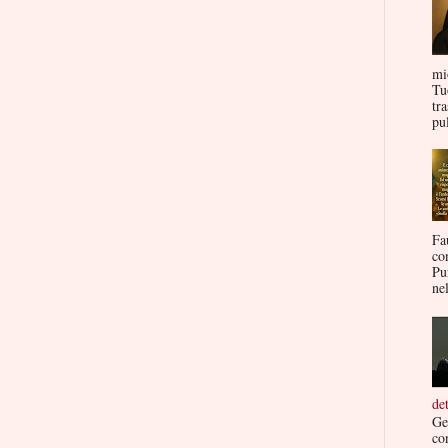
mi
Tu
tr
pul
Fa
co
Pu
nel
de
Ge
co