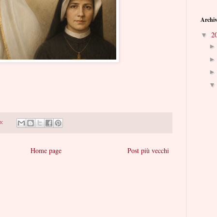
Archiv
2
▼
o:
Home page
Post più vecchi