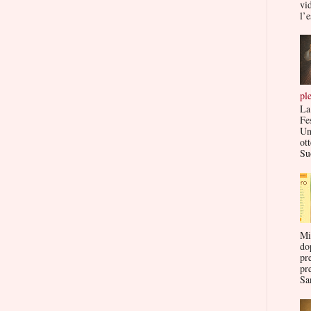
vi
l’e
pl
La
Fe
Un
ott
Su
Mi
do
pr
pr
San