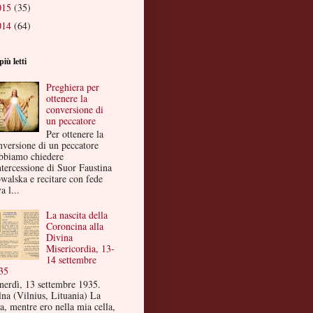
015
(35)
014
(64)
più letti
Preghiera per
ottenere la
conversione di
un peccatore
Per ottenere la
nversione di un peccatore
bbiamo chiedere
ntercessione di Suor Faustina
walska e recitare con fede
a l...
La nascita della
Coroncina alla
Divina
Misericordia, 13-
14 settembre
35
nerdì, 13 settembre 1935.
lna (Vilnius, Lituania) La
a, mentre ero nella mia cella,