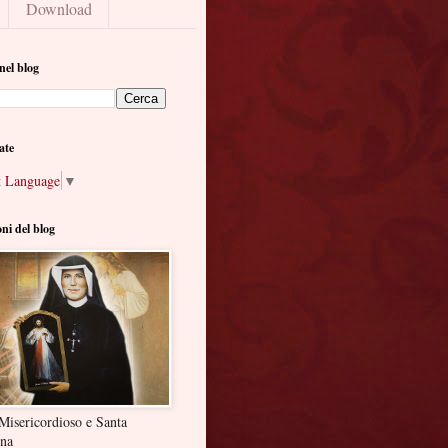
Download
nel blog
ate
t Language
▼
oni del blog
Misericordioso e Santa
ina