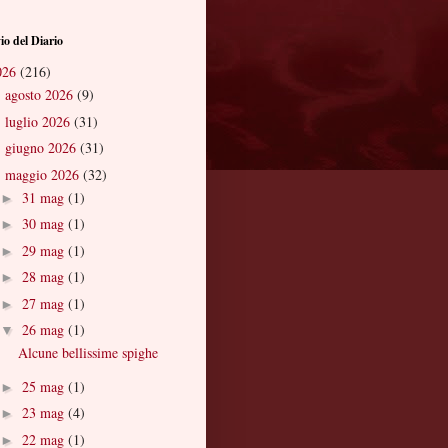
io del Diario
026
(216)
agosto 2026
(9)
►
luglio 2026
(31)
►
giugno 2026
(31)
►
maggio 2026
(32)
▼
31 mag
(1)
►
30 mag
(1)
►
29 mag
(1)
►
28 mag
(1)
►
27 mag
(1)
►
26 mag
(1)
▼
Alcune bellissime spighe
25 mag
(1)
►
23 mag
(4)
►
22 mag
(1)
►