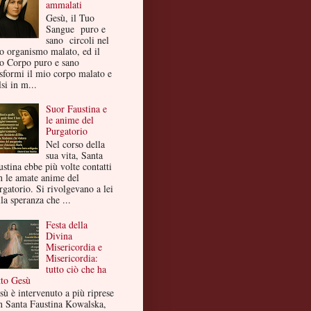
ammalati
Gesù, il Tuo
Sangue puro e
sano circoli nel
o organismo malato, ed il
o Corpo puro e sano
asformi il mio corpo malato e
si in m...
Suor Faustina e
le anime del
Purgatorio
Nel corso della
sua vita, Santa
ustina ebbe più volte contatti
n le amate anime del
rgatorio. Si rivolgevano a lei
la speranza che ...
Festa della
Divina
Misericordia e
Misericordia:
tutto ciò che ha
tto Gesù
sù è intervenuto a più riprese
n Santa Faustina Kowalska,