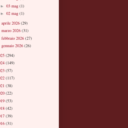
03 mag
(1)
►
02 mag
(1)
►
aprile 2026
(29)
►
marzo 2026
(31)
►
febbraio 2026
(27)
►
gennaio 2026
(26)
►
025
(294)
024
(149)
023
(57)
022
(117)
021
(38)
020
(22)
019
(53)
018
(42)
017
(39)
016
(31)