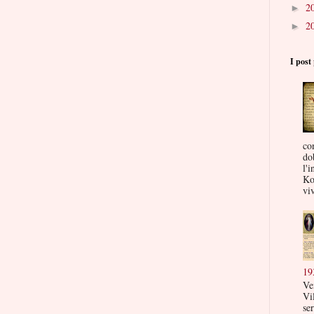
2
►
2
►
I post 
co
do
l'i
Ko
viv
19
Ve
Vi
ser