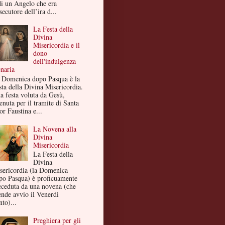
di un Angelo che era
secutore dell’ira d...
La Festa della
Divina
Misericordia e il
dono
dell'indulgenza
enaria
 Domenica dopo Pasqua è la
sta della Divina Misericordia.
a festa voluta da Gesù,
enuta per il tramite di Santa
or Faustina e...
La Novena alla
Divina
Misericordia
La Festa della
Divina
sericordia (la Domenica
po Pasqua) è proficuamente
eceduta da una novena (che
ende avvio il Venerdì
to)...
Preghiera per gli