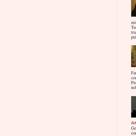
mi
Tu
tr
pul
Fa
co
Pu
nel
de
Ge
co