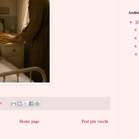
Archiv
2
▼
o:
Home page
Post più vecchi