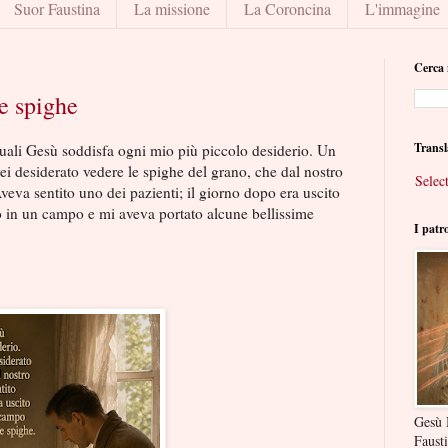
Suor Faustina
La missione
La Coroncina
L'immagine
Cerca 
e spighe
Transl
uali Gesù soddisfa ogni mio più piccolo desiderio. Un
ei desiderato vedere le spighe del grano, che dal nostro
Selec
veva sentito uno dei pazienti; il giorno dopo era uscito
o in un campo e mi aveva portato alcune bellissime
I patr
Gesù 
Faust