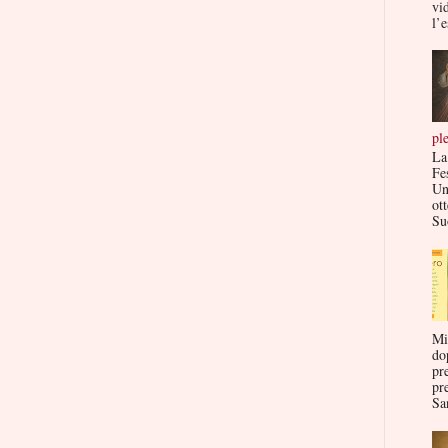
vi
l’e
pl
La
Fe
Un
ott
Su
Mi
do
pr
pr
San