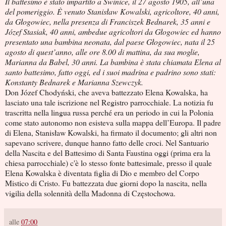
Il battesimo è stato impartito a Świnice, il 27 agosto 1905, all’una
del pomeriggio. È venuto Stanisław Kowalski, agricoltore, 40 anni,
da Głogowiec, nella presenza di Franciszek Bednarek, 35 anni e
Józef Stasiak, 40 anni, ambedue agricoltori da Głogowiec ed hanno
presentato una bambina neonata, dal paese Głogowiec, nata il 25
agosto di quest’anno, alle ore 8.00 di mattina, da sua moglie,
Marianna da Babel, 30 anni. La bambina è stata chiamata Elena al
santo battesimo, fatto oggi, ed i suoi madrina e padrino sono stati:
Konstanty Bednarek e Marianna Szewczyk.
Don Józef Chodyński, che aveva battezzato Elena Kowalska, ha
lasciato una tale iscrizione nel Registro parrocchiale. La notizia fu
trascritta nella lingua russa perché era un periodo in cui la Polonia
come stato autonomo non esisteva sulla mappa dell’Europa. Il padre
di Elena, Stanisław Kowalski, ha firmato il documento; gli altri non
sapevano scrivere, dunque hanno fatto delle croci. Nel Santuario
della Nascita e del Battesimo di Santa Faustina oggi (prima era la
chiesa parrocchiale) c'è lo stesso fonte battesimale, presso il quale
Elena Kowalska è diventata figlia di Dio e membro del Corpo
Mistico di Cristo. Fu battezzata due giorni dopo la nascita, nella
vigilia della solennità della Madonna di Częstochowa.
alle
07:00