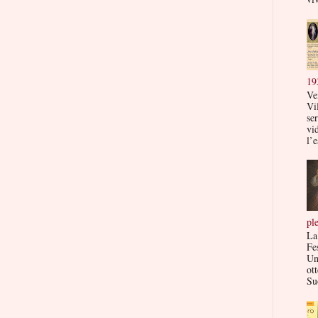
19
Ve
Vi
ser
vi
l’e
pl
La
Fe
Un
ott
Su