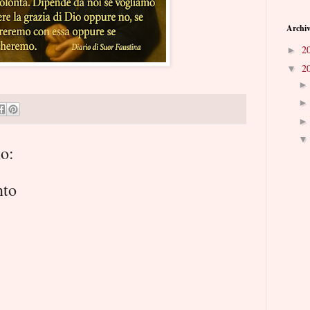
Archiv
2
►
2
▼
o:
nto