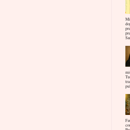
Mi
do
pr
pr
San
mi
Tu
tr
pul
Fa
co
Pu