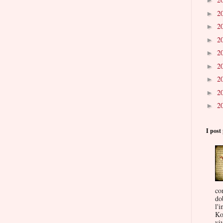
►
2
►
2
►
2
►
2
►
2
►
2
►
2
►
2
►
I post 
co
do
l'i
Ko
viv