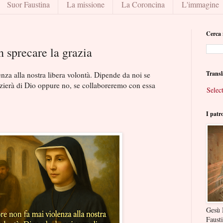
Suor Faustina
La missione
La Coroncina
L'immagine
Cerca 
 sprecare la grazia
Transl
enza alla nostra libera volontà. Dipende da noi se
zierà di Dio oppure no, se collaboreremo con essa
Selec
I patr
Gesù 
Faust