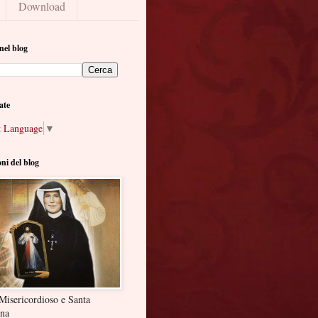
Download
nel blog
ate
t Language
▼
oni del blog
Misericordioso e Santa
ina