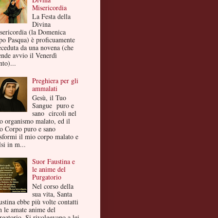
Misericordia
La Festa della
Divina
sericordia (la Domenica
po Pasqua) è proficuamente
eceduta da una novena (che
ende avvio il Venerdì
to)...
Preghiera per gli
ammalati
Gesù, il Tuo
Sangue puro e
sano circoli nel
o organismo malato, ed il
o Corpo puro e sano
asformi il mio corpo malato e
si in m...
Suor Faustina e
le anime del
Purgatorio
Nel corso della
sua vita, Santa
ustina ebbe più volte contatti
n le amate anime del
rgatorio. Si rivolgevano a lei