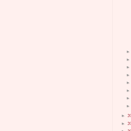
2
►
2
►
2