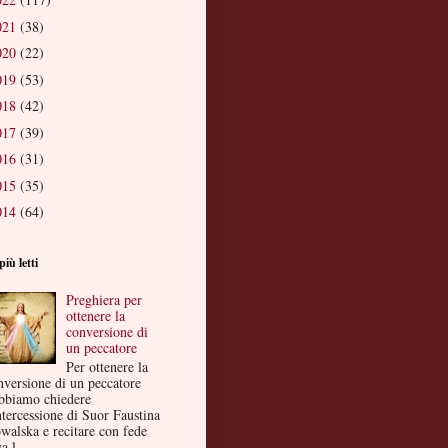
021
(38)
020
(22)
019
(53)
018
(42)
017
(39)
016
(31)
015
(35)
014
(64)
più letti
Preghiera per
ottenere la
conversione di
un peccatore
Per ottenere la
nversione di un peccatore
bbiamo chiedere
ntercessione di Suor Faustina
walska e recitare con fede
a l...