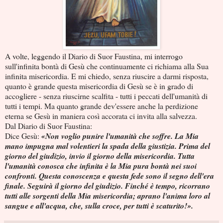
A volte, leggendo il Diario di Suor Faustina, mi interrogo
sull'infinita bontà di Gesù che continuamente ci richiama alla Sua
infinita misericordia. E mi chiedo, senza riuscire a darmi risposta,
quanto è grande questa misericordia di Gesù se è in grado di
accogliere - senza riuscirne scalfita - tutti i peccati dell'umanità di
tutti i tempi. Ma quanto grande dev'essere anche la perdizione
eterna se Gesù in maniera così accorata ci invita alla salvezza.
Dal Diario di Suor Faustina:
Dice Gesù:
«Non voglio punire l'umanità che soffre. La Mia
mano impugna mal volentieri la spada della giustizia. Prima del
giorno del giudizio, invio il giorno della misericordia. Tutta
l'umanità conosca che infinita è la Mia pura bontà nei suoi
confronti. Questa conoscenza e questa fede sono il segno dell'era
finale. Seguirà il giorno del giudizio. Finché è tempo, ricorrano
tutti alle sorgenti della Mia misericordia; aprano l'anima loro al
sangue e all'acqua, che, sulla croce, per tutti è scaturito!».