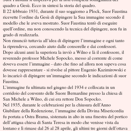
quadro a Gesù. Ecco in sintesi la storia del quadro.
Il 22 febbraio 1931, durante il suo soggiorno a Plock, Suor Faustina
ricevette l’ordine da Gesù di dipingere la Sua immagine secondo il
modello che le aveva mostrato. Suor Faustina tentò di eseguire
quell’ordine, ma non conoscendo la tecnica del dipingere, non fu in
grado di realizzarla.
Non rinunciò tuttavia all’idea di dipingere l’immagine e ogni tanto
la riprendeva, cercando aiuto dalle consorelle e dai confessori.
Dopo alcuni anni la superiora la inviò a Wilno e là il confessore, il
reverendo professor Michele Sopocko, messo al corrente di come
doveva essere l’immagine - dato che fino ad allora non sapeva cosa
dovesse rappresentare - si rivolse al pittore Eugenio Kazimirowski e
lo incaricò di dipingere un’immagine secondo le indicazioni di suor
Faustina.
L’immagine fu ultimata nel giugno del 1934 e collocata in un
corridoio del convento delle Suore Bernardine presso la chiesa di
San Michele a Wilno, di cui era rettore Don Sopocko.
Nel 1935, durante le celebrazioni per la chiusura dell’Anno
Giubilare della Redenzione, l’immagine della Divina Misericordia
fu portata a Ostra Brama, sistemata in alto in una finestra del portico
dell’attigua chiesa di Santa Teresa in modo che venisse vista da
lontano e lì rimase dal 26 al 28 aprile, gli ultimi tre giorni dell’ottava