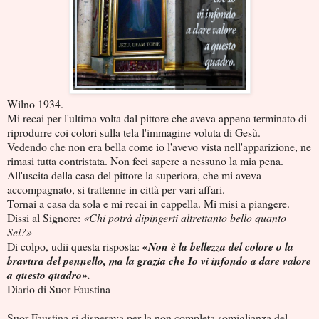
Wilno 1934.
Mi recai per l'ultima volta dal pittore che aveva appena terminato di
riprodurre coi colori sulla tela l'immagine voluta di Gesù.
Vedendo che non era bella come io l'avevo vista nell'apparizione, ne
rimasi tutta contristata. Non feci sapere a nessuno la mia pena.
All'uscita della casa del pittore la superiora, che mi aveva
accompagnato, si trattenne in città per vari affari.
Tornai a casa da sola e mi recai in cappella. Mi misi a piangere.
Dissi al Signore:
«Chi potrà dipingerti altrettanto bello quanto
Sei?»
Di colpo, udii questa risposta:
«Non è la bellezza del colore o la
bravura del pennello, ma la grazia che Io vi infondo a dare valore
a questo quadro».
Diario di Suor Faustina
Suor Faustina si disperava per la non completa somiglianza del