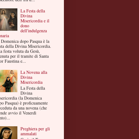
La Festa della
Divina
Misericordia e il
dono
dell'indulgenza
enaria
 Domenica dopo Pasqua è la
sta della Divina Misericordia.
a festa voluta da Gesù,
enuta per il tramite di Santa
or Faustina e...
La Novena alla
Divina
Misericordia
La Festa della
Divina
sericordia (la Domenica
po Pasqua) è proficuamente
eceduta da una novena (che
ende avvio il Venerdì
to)...
Preghiera per gli
ammalati