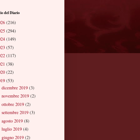
io del Diario
026
(216)
025
(294)
024
(149)
023
(57)
022
(117)
021
(38)
020
(22)
019
(53)
dicembre 2019
(3)
►
novembre 2019
(2)
►
ottobre 2019
(2)
►
settembre 2019
(3)
►
agosto 2019
(8)
►
luglio 2019
(4)
►
giugno 2019
(2)
►