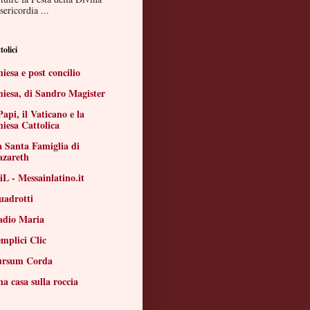
ericordia ...
tolici
iesa e post concilio
iesa, di Sandro Magister
Papi, il Vaticano e la
iesa Cattolica
 Santa Famiglia di
azareth
L - Messainlatino.it
uadrotti
adio Maria
mplici Clic
ursum Corda
a casa sulla roccia