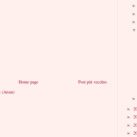
Home page
Post più vecchio
t (Atom)
2
►
2
►
2
►
2
►