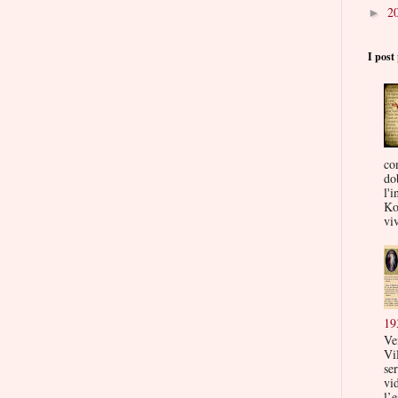
2
►
I post 
co
do
l'i
Ko
viv
19
Ve
Vi
ser
vi
l’e