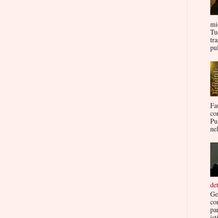
mi
Tu
tr
pul
Fa
co
Pu
nel
de
Ge
co
par
ist