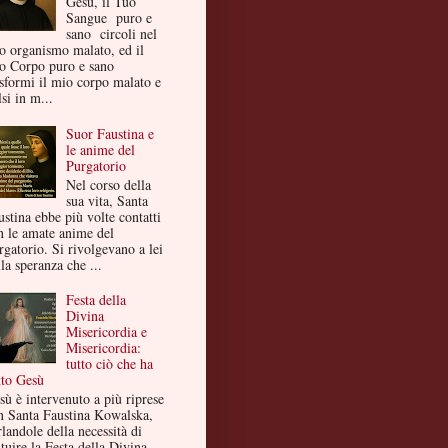
Gesù, il Tuo
Sangue puro e
sano circoli nel
o organismo malato, ed il
o Corpo puro e sano
asformi il mio corpo malato e
si in m...
Suor Faustina e
le anime del
Purgatorio
Nel corso della
sua vita, Santa
ustina ebbe più volte contatti
n le amate anime del
rgatorio. Si rivolgevano a lei
la speranza che ...
Festa della
Divina
Misericordia e
Misericordia:
tutto ciò che ha
tto Gesù
sù è intervenuto a più riprese
n Santa Faustina Kowalska,
landole della necessità di
ituire la Festa della Divina