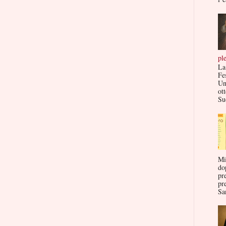
pl
La
Fe
Un
ott
Su
Mi
do
pr
pr
San