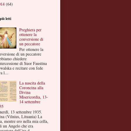
014
(64)
più letti
Preghiera per
ottenere la
conversione di
un peccatore
Per ottenere la
nversione di un peccatore
bbiamo chiedere
ntercessione di Suor Faustina
walska e recitare con fede
a l...
La nascita della
Coroncina alla
Divina
Misericordia, 13-
14 settembre
35
nerdì, 13 settembre 1935.
lna (Vilnius, Lituania) La
a, mentre ero nella mia cella,
di un Angelo che era
secutore dell’ira d...