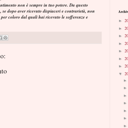
entimento non è sempre in tuo potere. Da questo
 se dopo aver ricevuto dispiaceri e contrarietà, non
Archiv
per coloro dal quali hai ricevuto le sofferenze e
2
►
2
►
2
►
2
►
2
►
o:
2
►
2
►
nto
2
▼