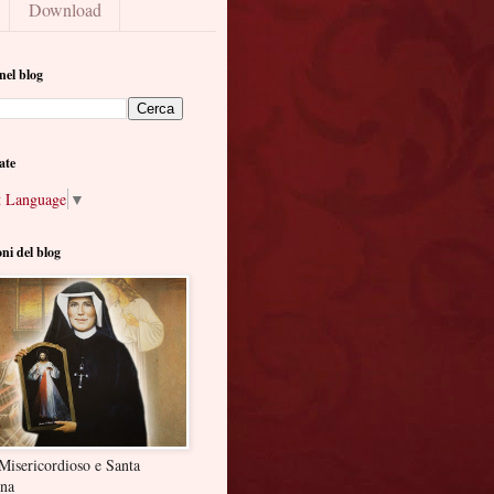
Download
nel blog
ate
t Language
▼
oni del blog
Misericordioso e Santa
ina