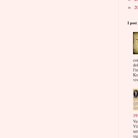
2
►
I post 
co
do
l'i
Ko
viv
19
Ve
Vi
ser
vi