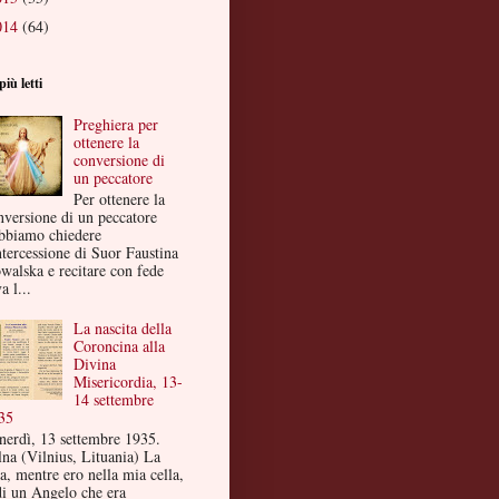
014
(64)
più letti
Preghiera per
ottenere la
conversione di
un peccatore
Per ottenere la
nversione di un peccatore
bbiamo chiedere
ntercessione di Suor Faustina
walska e recitare con fede
a l...
La nascita della
Coroncina alla
Divina
Misericordia, 13-
14 settembre
35
nerdì, 13 settembre 1935.
lna (Vilnius, Lituania) La
a, mentre ero nella mia cella,
di un Angelo che era