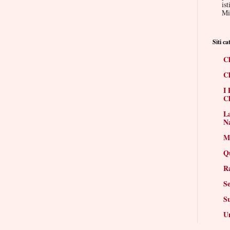
ist
Mis
Siti cat
Ch
Ch
I 
Ch
La
N
Mi
Q
R
Se
S
Un