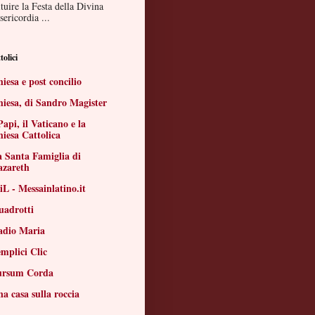
ituire la Festa della Divina
ericordia ...
tolici
iesa e post concilio
iesa, di Sandro Magister
Papi, il Vaticano e la
iesa Cattolica
 Santa Famiglia di
azareth
L - Messainlatino.it
uadrotti
adio Maria
mplici Clic
ursum Corda
a casa sulla roccia