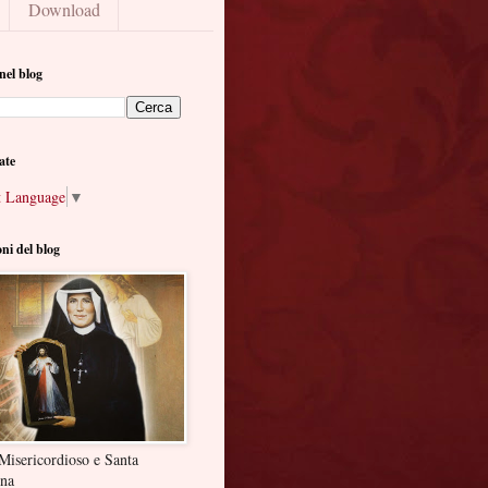
Download
nel blog
ate
t Language
▼
oni del blog
Misericordioso e Santa
ina