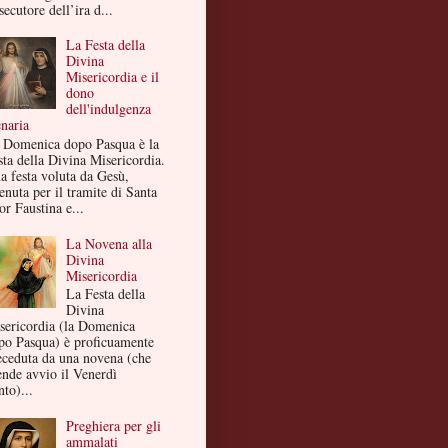
secutore dell’ira d...
La Festa della
Divina
Misericordia e il
dono
dell'indulgenza
enaria
 Domenica dopo Pasqua è la
sta della Divina Misericordia.
a festa voluta da Gesù,
enuta per il tramite di Santa
or Faustina e...
La Novena alla
Divina
Misericordia
La Festa della
Divina
sericordia (la Domenica
po Pasqua) è proficuamente
eceduta da una novena (che
ende avvio il Venerdì
to)...
Preghiera per gli
ammalati