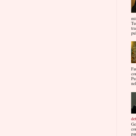
mi
Tu
tr
pul
Fa
co
Pu
nel
de
Ge
co
par