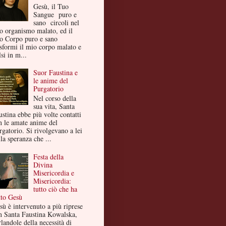
Gesù, il Tuo
Sangue puro e
sano circoli nel
o organismo malato, ed il
o Corpo puro e sano
asformi il mio corpo malato e
si in m...
Suor Faustina e
le anime del
Purgatorio
Nel corso della
sua vita, Santa
ustina ebbe più volte contatti
n le amate anime del
rgatorio. Si rivolgevano a lei
la speranza che ...
Festa della
Divina
Misericordia e
Misericordia:
tutto ciò che ha
tto Gesù
sù è intervenuto a più riprese
n Santa Faustina Kowalska,
landole della necessità di