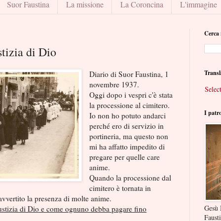
Suor Faustina
La missione
La Coroncina
L'immagine
Cerca 
stizia di Dio
Transl
Diario di Suor Faustina, 1
novembre 1937.
Selec
Oggi dopo i vespri c'è stata
la processione al cimitero.
I patr
Io non ho potuto andarci
perché ero di servizio in
portineria, ma questo non
mi ha affatto impedito di
pregare per quelle care
anime.
Quando la processione dal
cimitero è tornata in
avvertito la presenza di molte anime.
Gesù 
stizia di Dio e come ognuno debba pagare fino
Faust