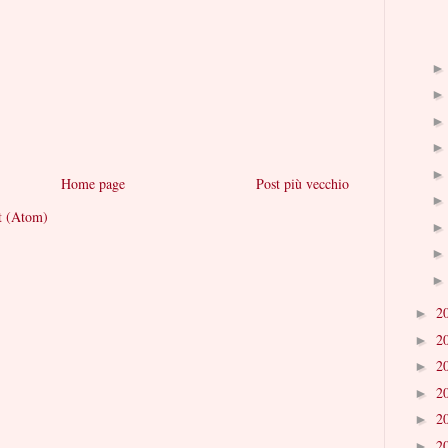
Home page
Post più vecchio
t (Atom)
2
►
2
►
2
►
2
►
2
►
2
►