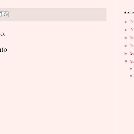
Archiv
2
►
2
►
o:
2
►
2
►
nto
2
►
2
▼