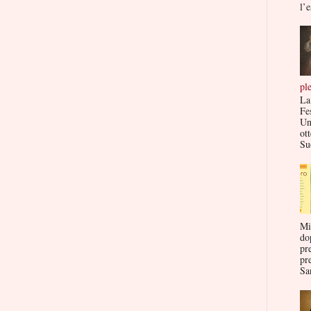
l’e
pl
La
Fe
Un
ott
Su
Mi
do
pr
pr
San