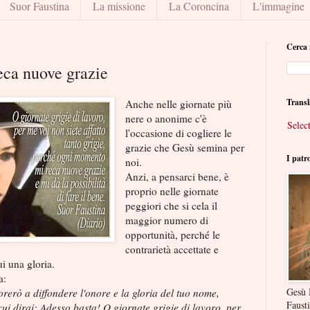
Suor Faustina
La missione
La Coroncina
L'immagine
Cerca 
ca nuove grazie
Transl
Anche nelle giornate più
nere o anonime c'è
Selec
l'occasione di cogliere le
grazie che Gesù semina per
I patr
noi.
Anzi, a pensarci bene, è
proprio nelle giornate
peggiori che si cela il
maggior numero di
opportunità, perché le
contrarietà accettate e
i una gloria.
a:
Gesù 
orerò a diffondere l'onore e la gloria del tuo nome,
Faust
cui dirai: Adesso basta! O giornate grigie di lavoro, per