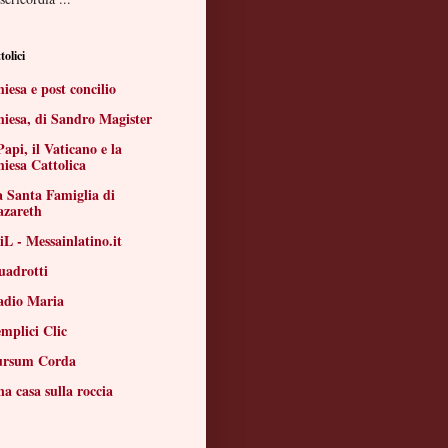
tolici
iesa e post concilio
iesa, di Sandro Magister
Papi, il Vaticano e la
iesa Cattolica
 Santa Famiglia di
azareth
L - Messainlatino.it
uadrotti
adio Maria
mplici Clic
ursum Corda
a casa sulla roccia