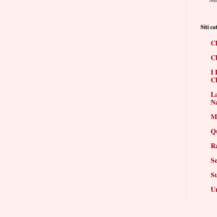
Siti cat
Ch
Ch
I 
Ch
La
N
Mi
Q
R
Se
S
Un