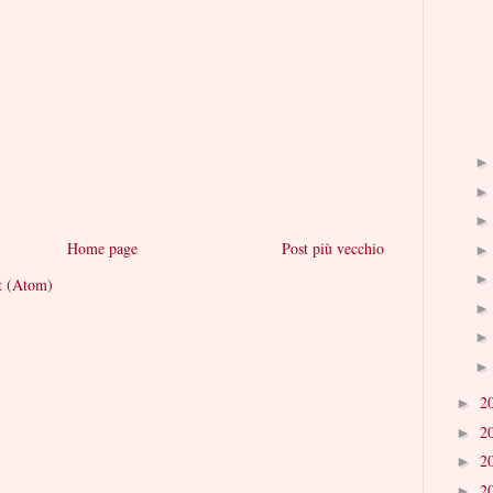
Home page
Post più vecchio
t (Atom)
2
►
2
►
2
►
2
►