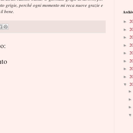
anto grigie, perché ogni momento mi reca nuove grazie e
 il bene.
Archiv
2
►
2
►
2
►
o:
2
►
2
►
nto
2
►
2
►
2
►
2
▼