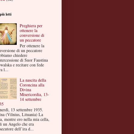
più letti
Preghiera per
ottenere la
conversione di
un peccatore
Per ottenere la
nversione di un peccatore
bbiamo chiedere
ntercessione di Suor Faustina
walska e recitare con fede
a l...
La nascita della
Coroncina alla
Divina
Misericordia, 13-
14 settembre
35
nerdì, 13 settembre 1935.
lna (Vilnius, Lituania) La
a, mentre ero nella mia cella,
di un Angelo che era
secutore dell’ira d...