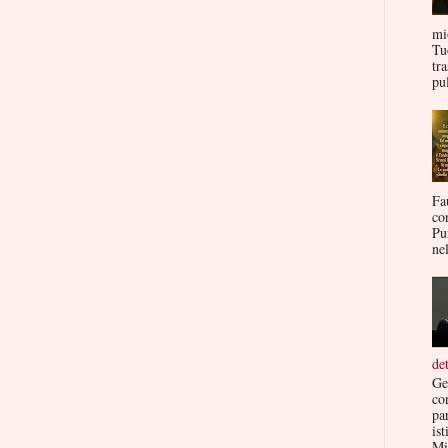
mi
Tu
tr
pul
Fa
co
Pu
nel
de
Ge
co
par
ist
Mis