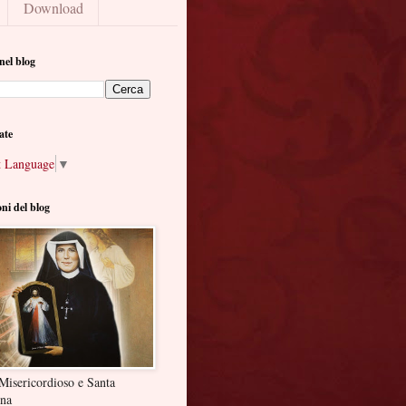
Download
nel blog
ate
t Language
▼
oni del blog
Misericordioso e Santa
ina