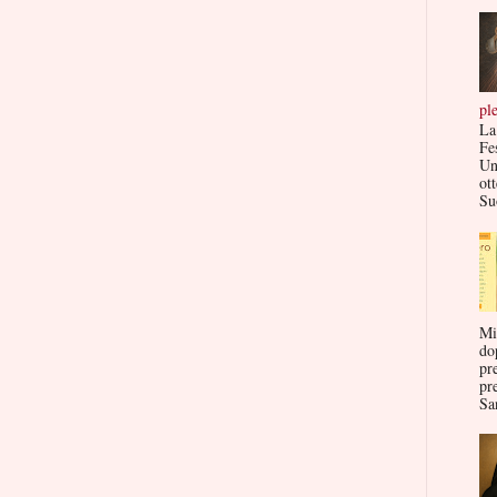
pl
La
Fe
Un
ott
Su
Mi
do
pr
pr
San