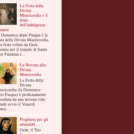
La Festa della
Divina
Misericordia e il
dono
dell'indulgenza
enaria
 Domenica dopo Pasqua è la
sta della Divina Misericordia.
a festa voluta da Gesù,
enuta per il tramite di Santa
or Faustina e...
La Novena alla
Divina
Misericordia
La Festa della
Divina
sericordia (la Domenica
po Pasqua) è proficuamente
eceduta da una novena (che
ende avvio il Venerdì
to)...
Preghiera per gli
ammalati
Gesù, il Tuo