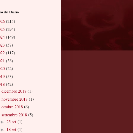
io del Diario
026
(215)
025
(294)
024
(149)
023
(57)
022
(117)
021
(38)
020
(22)
019
(53)
018
(42)
dicembre 2018
(1)
►
novembre 2018
(1)
►
ottobre 2018
(6)
►
settembre 2018
(5)
▼
25 set
(1)
►
18 set
(1)
►