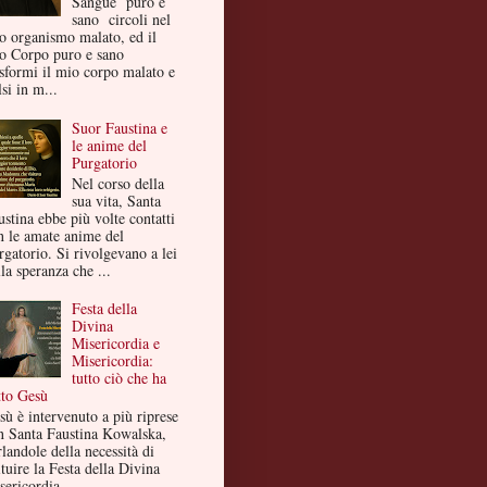
Sangue puro e
sano circoli nel
o organismo malato, ed il
o Corpo puro e sano
asformi il mio corpo malato e
si in m...
Suor Faustina e
le anime del
Purgatorio
Nel corso della
sua vita, Santa
ustina ebbe più volte contatti
n le amate anime del
rgatorio. Si rivolgevano a lei
la speranza che ...
Festa della
Divina
Misericordia e
Misericordia:
tutto ciò che ha
tto Gesù
sù è intervenuto a più riprese
n Santa Faustina Kowalska,
landole della necessità di
ituire la Festa della Divina
ericordia ...