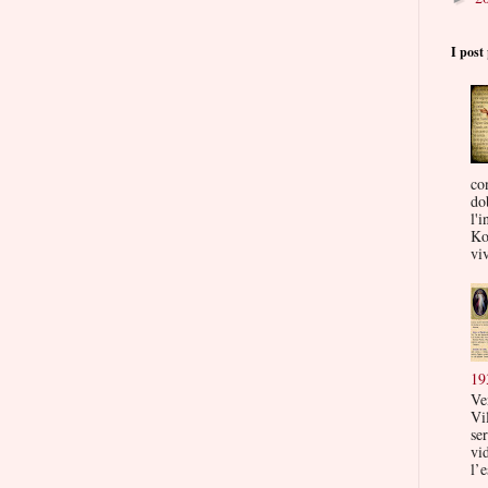
I post 
co
do
l'i
Ko
viv
19
Ve
Vi
ser
vi
l’e