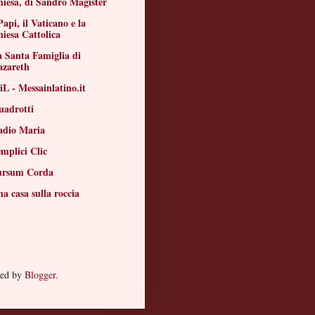
iesa, di Sandro Magister
Papi, il Vaticano e la
iesa Cattolica
 Santa Famiglia di
azareth
L - Messainlatino.it
uadrotti
adio Maria
mplici Clic
ursum Corda
a casa sulla roccia
red by
Blogger
.