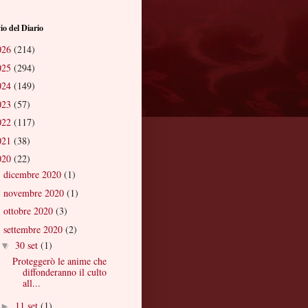
io del Diario
026
(214)
025
(294)
024
(149)
023
(57)
022
(117)
021
(38)
020
(22)
dicembre 2020
(1)
►
novembre 2020
(1)
►
ottobre 2020
(3)
►
settembre 2020
(2)
▼
30 set
(1)
▼
Proteggerò le anime che
diffonderanno il culto
all...
11 set
(1)
►