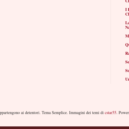
Ch
I 
Ch
La
N
Mi
Q
R
Se
S
Un
i appartengono ai detentori. Tema Semplice. Immagini dei temi di
cstar55
. Powe