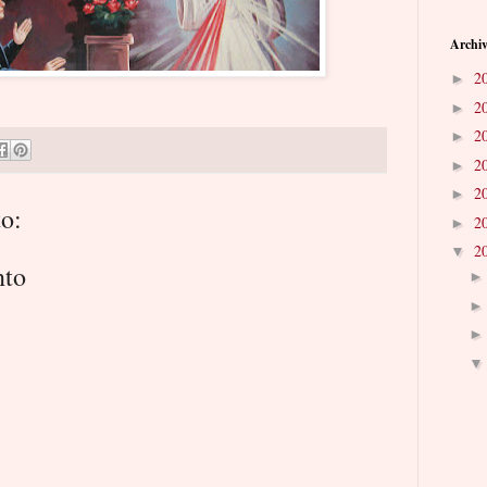
Archiv
2
►
2
►
2
►
2
►
2
►
o:
2
►
2
▼
nto