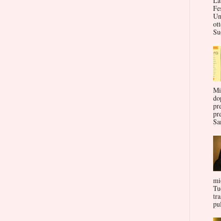
La
Fe
Un
ott
Su
Mi
do
pr
pr
San
mi
Tu
tr
pul