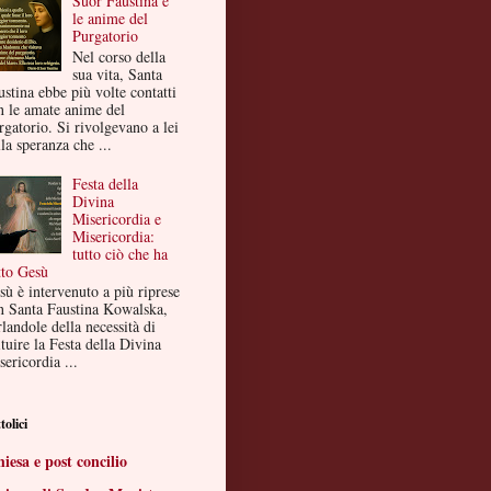
Suor Faustina e
le anime del
Purgatorio
Nel corso della
sua vita, Santa
ustina ebbe più volte contatti
n le amate anime del
rgatorio. Si rivolgevano a lei
la speranza che ...
Festa della
Divina
Misericordia e
Misericordia:
tutto ciò che ha
tto Gesù
sù è intervenuto a più riprese
n Santa Faustina Kowalska,
landole della necessità di
ituire la Festa della Divina
ericordia ...
tolici
iesa e post concilio