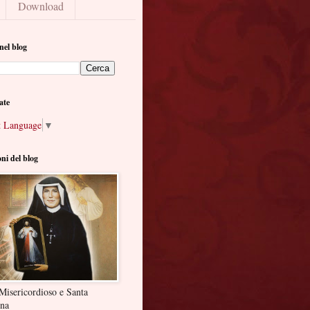
Download
nel blog
ate
t Language
▼
oni del blog
Misericordioso e Santa
ina