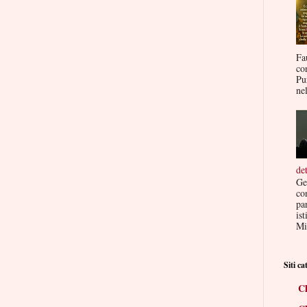
Fa
co
Pu
nel
de
Ge
co
par
ist
Mis
Siti cat
Ch