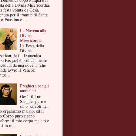
 Domenica dopo Pasqua è la
sta della Divina Misericordia.
a festa voluta da Gesù,
enuta per il tramite di Santa
or Faustina e...
La Novena alla
Divina
Misericordia
La Festa della
Divina
sericordia (la Domenica
po Pasqua) è proficuamente
eceduta da una novena (che
ende avvio il Venerdì
to)...
Preghiera per gli
ammalati
Gesù, il Tuo
Sangue puro e
sano circoli nel
o organismo malato, ed il
o Corpo puro e sano
asformi il mio corpo malato e
si in m...