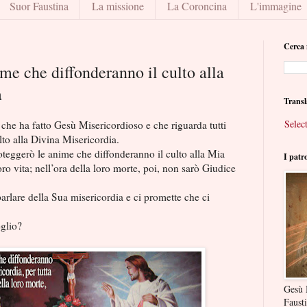
Suor Faustina
La missione
La Coroncina
L'immagine
Cerca 
me che diffonderanno il culto alla
a
Transl
Selec
che ha fatto Gesù Misericordioso e che riguarda tutti
lto alla Divina Misericordia.
teggerò le anime che diffonderanno il culto alla Mia
I patr
loro vita; nell’ora della loro morte, poi, non sarò Giudice
parlare della Sua misericordia e ci promette che ci
glio?
Gesù 
Faust