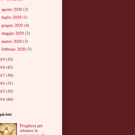
agosto 2020
(2)
►
luglio 2020
(1)
►
giugno 2020
(4)
►
maggio 2020
(2)
►
marzo 2020
(3)
►
febbraio 2020
(3)
►
019
(53)
018
(42)
017
(39)
016
(31)
015
(35)
014
(64)
più letti
Preghiera per
ottenere la