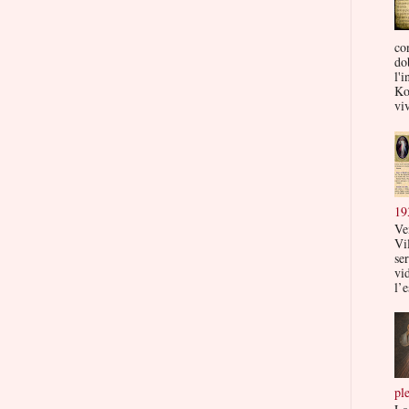
co
do
l'i
Ko
viv
19
Ve
Vi
ser
vi
l’e
pl