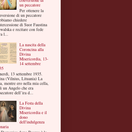
conversione di
un peccatore
Per ottenere la
nversione di un peccatore
bbiamo chiedere
ntercessione di Suor Faustina
walska e recitare con fede
a l...
La nascita della
Coroncina alla
Divina
Misericordia, 13-
14 settembre
35
nerdì, 13 settembre 1935.
lna (Vilnius, Lituania) La
a, mentre ero nella mia cella,
di un Angelo che era
secutore dell’ira d...
La Festa della
Divina
Misericordia e il
dono
dell'indulgenza
enaria