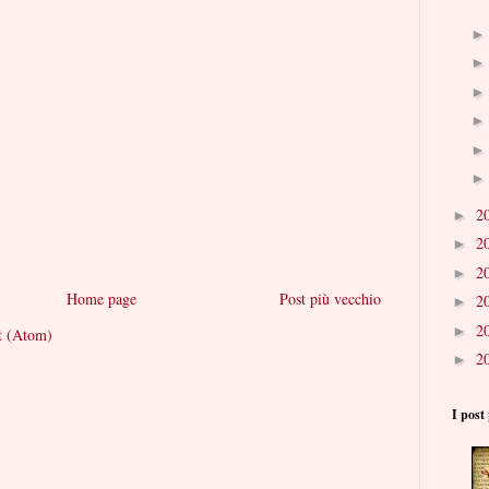
2
►
2
►
2
►
Home page
Post più vecchio
2
►
2
►
t (Atom)
2
►
I post 