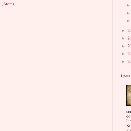
t (Atom)
2
►
2
►
2
►
2
►
2
►
I post 
co
do
l'i
Ko
viv