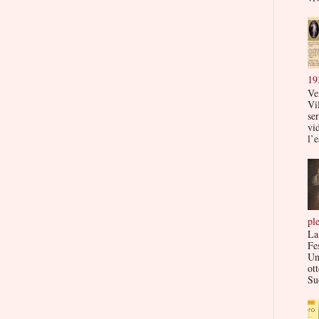
19
Ve
Vi
ser
vi
l’e
pl
La
Fe
Un
ott
Su