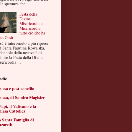
la speranza che ...
Festa della
Divina
Misericordia e
Misericordia:
tutto ciò che ha
tto Gesù
sù è intervenuto a più riprese
n Santa Faustina Kowalska,
landole della necessità di
ituire la Festa della Divina
ericordia ...
tolici
iesa e post concilio
iesa, di Sandro Magister
Papi, il Vaticano e la
iesa Cattolica
 Santa Famiglia di
azareth