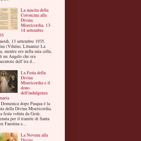
La nascita della
Coroncina alla
Divina
Misericordia, 13-
14 settembre
35
nerdì, 13 settembre 1935.
lna (Vilnius, Lituania) La
a, mentre ero nella mia cella,
di un Angelo che era
secutore dell’ira d...
La Festa della
Divina
Misericordia e il
dono
dell'indulgenza
enaria
 Domenica dopo Pasqua è la
sta della Divina Misericordia.
a festa voluta da Gesù,
enuta per il tramite di Santa
or Faustina e...
La Novena alla
Divina