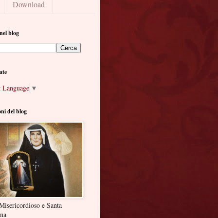
Download
nel blog
ate
t Language
▼
oni del blog
Misericordioso e Santa
ina