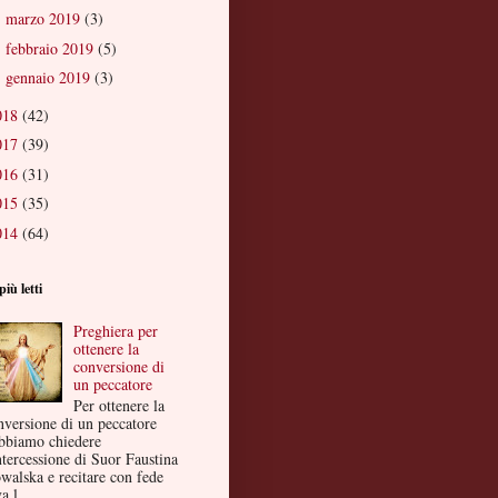
marzo 2019
(3)
►
febbraio 2019
(5)
►
gennaio 2019
(3)
►
018
(42)
017
(39)
016
(31)
015
(35)
014
(64)
più letti
Preghiera per
ottenere la
conversione di
un peccatore
Per ottenere la
nversione di un peccatore
bbiamo chiedere
ntercessione di Suor Faustina
walska e recitare con fede
a l...