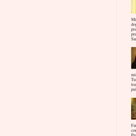
Mi
do
pr
pr
San
mi
Tu
tr
pul
Fa
co
Pu