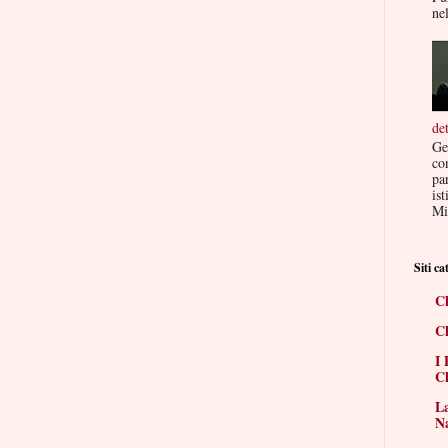
nel
de
Ge
co
par
ist
Mis
Siti cat
Ch
Ch
I 
Ch
La
N