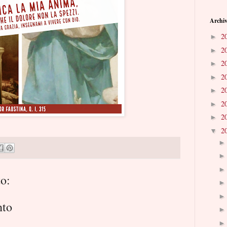
Archiv
2
►
2
►
2
►
2
►
2
►
2
►
2
►
2
▼
o:
nto