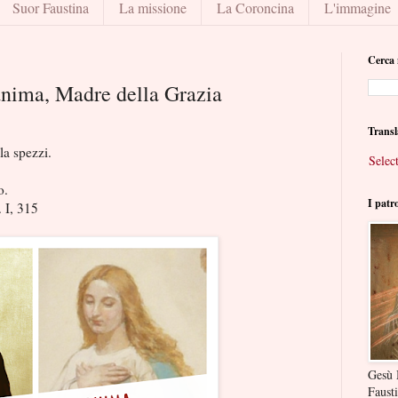
Suor Faustina
La missione
La Coroncina
L'immagine
Cerca 
 anima, Madre della Grazia
Transl
la spezzi.
Selec
o.
I patr
 I, 315
Gesù 
Faust