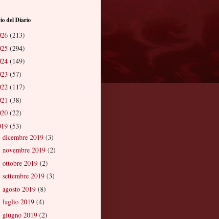
io del Diario
026
(213)
025
(294)
024
(149)
023
(57)
022
(117)
021
(38)
020
(22)
019
(53)
dicembre 2019
(3)
►
novembre 2019
(2)
►
ottobre 2019
(2)
►
settembre 2019
(3)
►
agosto 2019
(8)
►
luglio 2019
(4)
►
giugno 2019
(2)
►