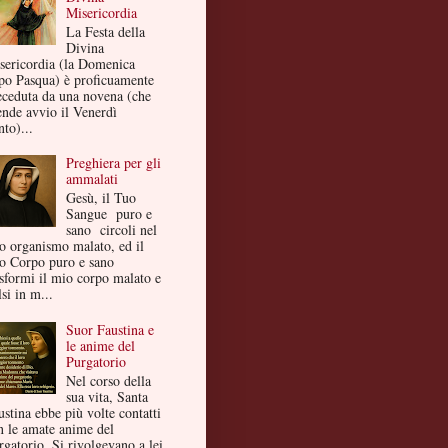
Misericordia
La Festa della
Divina
sericordia (la Domenica
po Pasqua) è proficuamente
eceduta da una novena (che
ende avvio il Venerdì
to)...
Preghiera per gli
ammalati
Gesù, il Tuo
Sangue puro e
sano circoli nel
o organismo malato, ed il
o Corpo puro e sano
asformi il mio corpo malato e
si in m...
Suor Faustina e
le anime del
Purgatorio
Nel corso della
sua vita, Santa
ustina ebbe più volte contatti
n le amate anime del
rgatorio. Si rivolgevano a lei