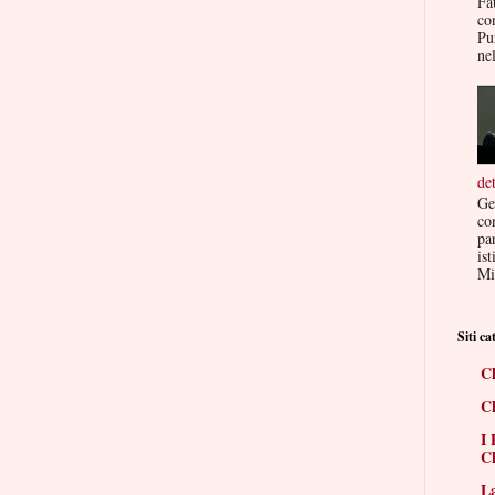
Fa
co
Pu
nel
de
Ge
co
par
ist
Mis
Siti cat
Ch
Ch
I 
Ch
La