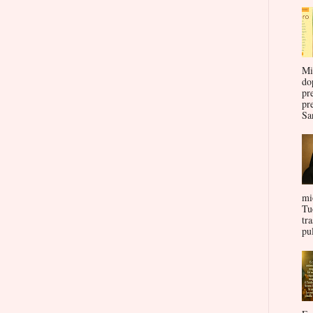
Mi
do
pr
pr
San
mi
Tu
tr
pul