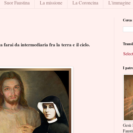
Suor Faustina
La missione
La Coroncina
L'immagine
Cerca 
 farai da intermediaria fra la terra e il cielo.
Transl
Selec
I patr
Gesù 
Faust