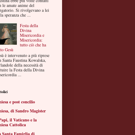
ustina ebbe più volte contatti
n le amate anime del
rgatorio. Si rivolgevano a lei
la speranza che ...
Festa della
Divina
Misericordia e
Misericordia:
tutto ciò che ha
tto Gesù
sù è intervenuto a più riprese
n Santa Faustina Kowalska,
landole della necessità di
ituire la Festa della Divina
ericordia ...
tolici
iesa e post concilio
iesa, di Sandro Magister
Papi, il Vaticano e la
iesa Cattolica
 Santa Famiglia di