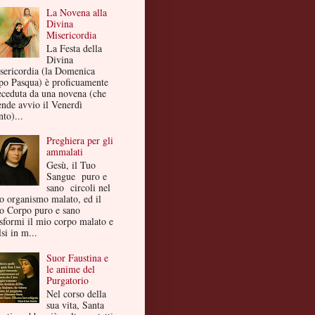
La Novena alla
Divina
Misericordia
La Festa della
Divina
sericordia (la Domenica
po Pasqua) è proficuamente
eceduta da una novena (che
ende avvio il Venerdì
to)...
Preghiera per gli
ammalati
Gesù, il Tuo
Sangue puro e
sano circoli nel
o organismo malato, ed il
o Corpo puro e sano
asformi il mio corpo malato e
si in m...
Suor Faustina e
le anime del
Purgatorio
Nel corso della
sua vita, Santa