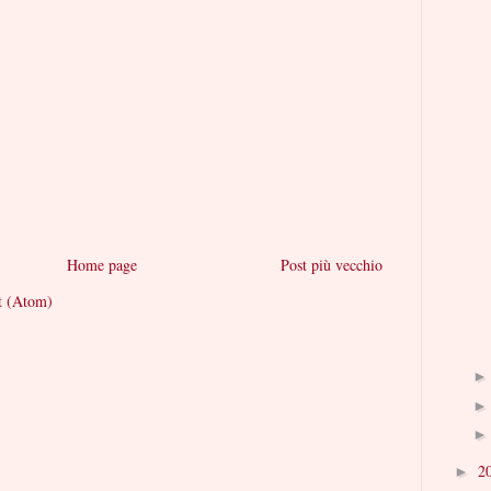
Home page
Post più vecchio
t (Atom)
2
►