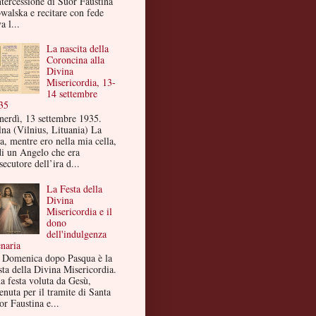
ntercessione di Suor Faustina
walska e recitare con fede
a l...
La nascita della
Coroncina alla
Divina
Misericordia, 13-
14 settembre
35
nerdì, 13 settembre 1935.
lna (Vilnius, Lituania) La
a, mentre ero nella mia cella,
di un Angelo che era
secutore dell’ira d...
La Festa della
Divina
Misericordia e il
dono
dell'indulgenza
enaria
 Domenica dopo Pasqua è la
sta della Divina Misericordia.
a festa voluta da Gesù,
enuta per il tramite di Santa
or Faustina e...