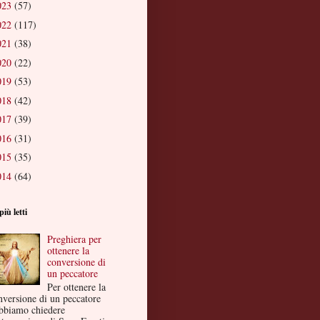
023
(57)
022
(117)
021
(38)
020
(22)
019
(53)
018
(42)
017
(39)
016
(31)
015
(35)
014
(64)
più letti
Preghiera per
ottenere la
conversione di
un peccatore
Per ottenere la
nversione di un peccatore
bbiamo chiedere