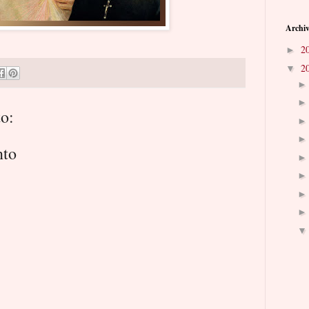
Archiv
2
►
2
▼
o:
nto