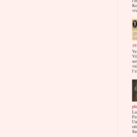
l'i
Ko
viv
19
Ve
Vi
ser
vi
l’e
pl
La
Fe
Un
ott
Su