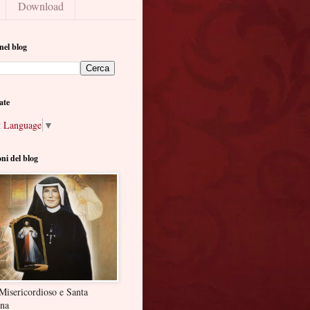
Download
nel blog
ate
t Language
▼
oni del blog
Misericordioso e Santa
ina