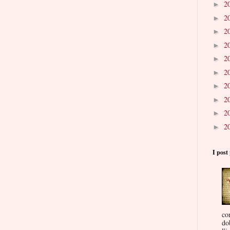
2
►
2
►
2
►
2
►
2
►
2
►
2
►
2
►
2
►
2
►
I post 
co
do