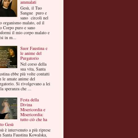
ammalati
Gesù, il Tuo
Sangue puro e
sano circoli nel
o organismo malato, ed il
o Corpo puro e sano
asformi il mio corpo malato e
si in m...
Suor Faustina e
le anime del
Purgatorio
Nel corso della
sua vita, Santa
ustina ebbe più volte contatti
n le amate anime del
rgatorio. Si rivolgevano a lei
la speranza che ...
Festa della
Divina
Misericordia e
Misericordia:
tutto ciò che ha
tto Gesù
sù è intervenuto a più riprese
n Santa Faustina Kowalska,