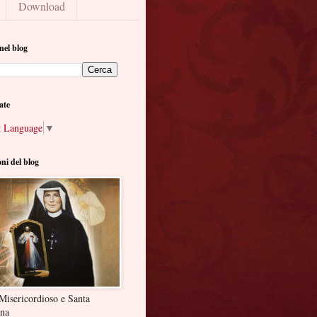
Download
nel blog
ate
t Language
▼
oni del blog
Misericordioso e Santa
ina