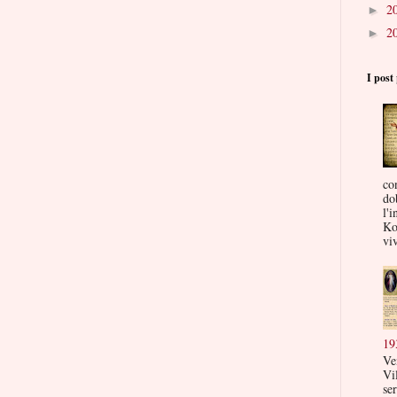
2
►
2
►
I post 
co
do
l'i
Ko
viv
19
Ve
Vi
ser