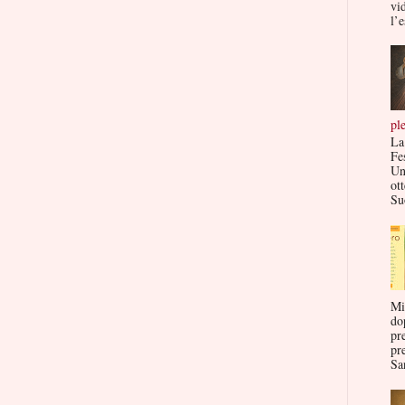
vi
l’e
pl
La
Fe
Un
ott
Su
Mi
do
pr
pr
San