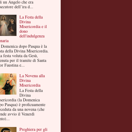
di un Angelo che era
secutore dell’ira d...
La Festa della
Divina
Misericordia e il
dono
dell'indulgenza
enaria
 Domenica dopo Pasqua è la
sta della Divina Misericordia.
a festa voluta da Gesù,
enuta per il tramite di Santa
or Faustina e...
La Novena alla
Divina
Misericordia
La Festa della
Divina
sericordia (la Domenica
po Pasqua) è proficuamente
eceduta da una novena (che
ende avvio il Venerdì
to)...
Preghiera per gli