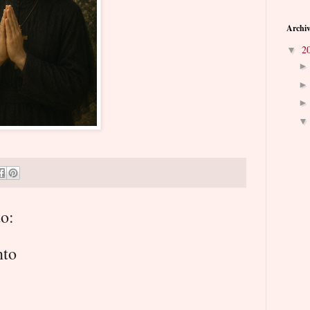
Archiv
2
▼
o:
nto