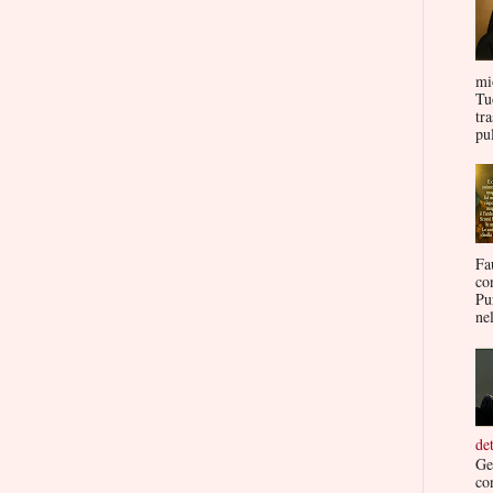
mi
Tu
tr
pul
Fa
co
Pu
nel
de
Ge
co