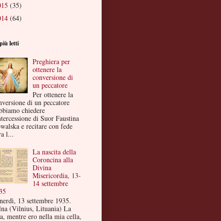
015
(35)
014
(64)
più letti
Preghiera per
ottenere la
conversione di
un peccatore
Per ottenere la
nversione di un peccatore
bbiamo chiedere
ntercessione di Suor Faustina
walska e recitare con fede
a l...
La nascita della
Coroncina alla
Divina
Misericordia, 13-
14 settembre
35
nerdì, 13 settembre 1935.
lna (Vilnius, Lituania) La
a, mentre ero nella mia cella,