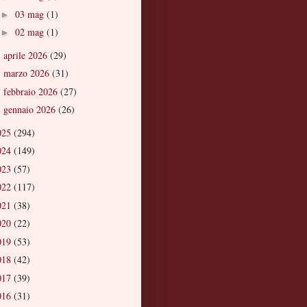
03 mag
(1)
►
02 mag
(1)
►
aprile 2026
(29)
►
marzo 2026
(31)
►
febbraio 2026
(27)
►
gennaio 2026
(26)
►
025
(294)
024
(149)
023
(57)
022
(117)
021
(38)
020
(22)
019
(53)
018
(42)
017
(39)
016
(31)