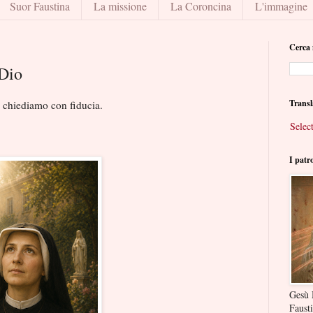
Suor Faustina
La missione
La Coroncina
L'immagine
Cerca 
 Dio
Transl
i chiediamo con fiducia.
Selec
I patr
Gesù 
Faust