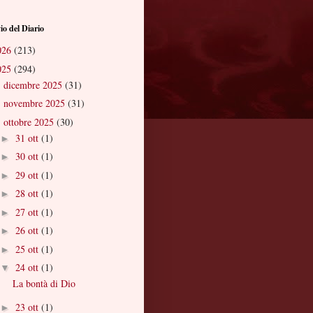
io del Diario
026
(213)
025
(294)
dicembre 2025
(31)
►
novembre 2025
(31)
►
ottobre 2025
(30)
▼
31 ott
(1)
►
30 ott
(1)
►
29 ott
(1)
►
28 ott
(1)
►
27 ott
(1)
►
26 ott
(1)
►
25 ott
(1)
►
24 ott
(1)
▼
La bontà di Dio
23 ott
(1)
►