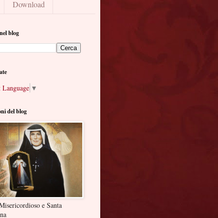
Download
nel blog
ate
t Language
▼
oni del blog
Misericordioso e Santa
ina