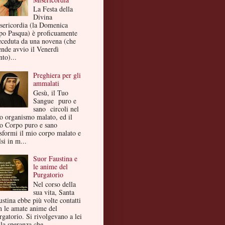
La Festa della
Divina
sericordia (la Domenica
po Pasqua) è proficuamente
eceduta da una novena (che
ende avvio il Venerdì
to)...
Preghiera per gli
ammalati
Gesù, il Tuo
Sangue puro e
sano circoli nel
o organismo malato, ed il
o Corpo puro e sano
asformi il mio corpo malato e
si in m...
Suor Faustina e
le anime del
Purgatorio
Nel corso della
sua vita, Santa
ustina ebbe più volte contatti
n le amate anime del
rgatorio. Si rivolgevano a lei
la speranza che ...