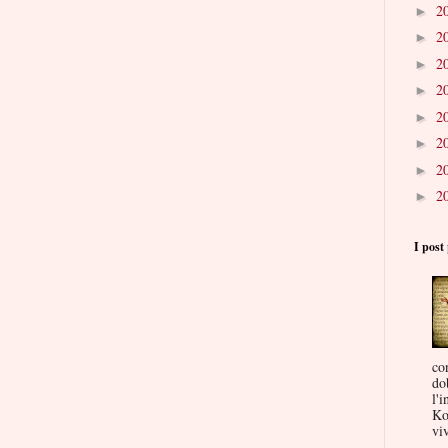
2
►
2
►
2
►
2
►
2
►
2
►
2
►
2
►
I post 
co
do
l'i
Ko
viv