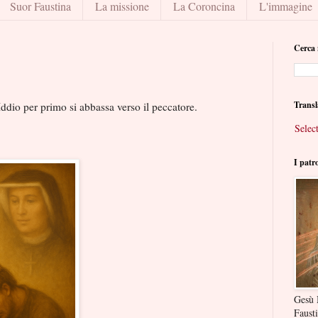
Suor Faustina
La missione
La Coroncina
L'immagine
Cerca 
Transl
ddio per primo si abbassa verso il peccatore.
Selec
I patr
Gesù 
Faust