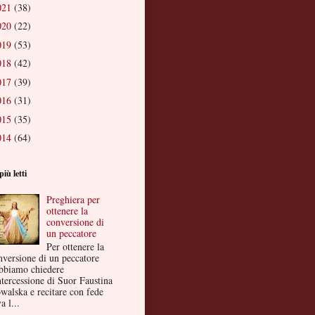
021
(38)
020
(22)
019
(53)
018
(42)
017
(39)
016
(31)
015
(35)
014
(64)
più letti
Preghiera per
ottenere la
conversione di
un peccatore
Per ottenere la
nversione di un peccatore
bbiamo chiedere
ntercessione di Suor Faustina
walska e recitare con fede
a l...