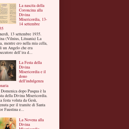
La nascita della
Coroncina alla
Divina
Misericordia, 13-
14 settembre
35
nerdì, 13 settembre 1935.
lna (Vilnius, Lituania) La
a, mentre ero nella mia cella,
di un Angelo che era
secutore dell’ira d...
La Festa della
Divina
Misericordia e il
dono
dell'indulgenza
enaria
 Domenica dopo Pasqua è la
sta della Divina Misericordia.
a festa voluta da Gesù,
enuta per il tramite di Santa
or Faustina e...
La Novena alla
Divina
Misericordia