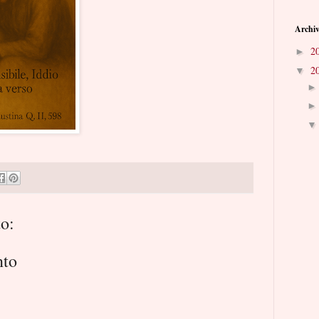
Archiv
2
►
2
▼
o:
nto