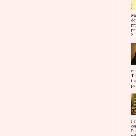
Mi
do
pr
pr
San
mi
Tu
tr
pul
Fa
co
Pu
nel