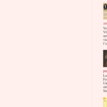
19
Ve
Vi
ser
vi
l’e
pl
La
Fe
Un
ott
Su